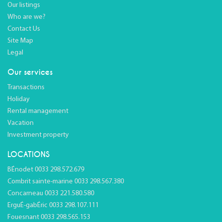
Our listings
Who are we?
Contact Us
Site Map
Legal
Our services
Transactions
Holiday
Rental management
Vacation
Investment property
LOCATIONS
BÉnodet 0033 298.572.679
Combrit sainte-marine 0033 298.567.380
Concarneau 0033 221.580.580
ErguÉ-gabÉric 0033 298.107.111
Fouesnant 0033 298.565.153