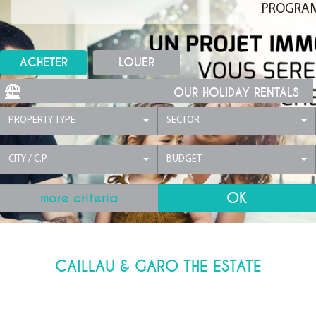
PROGRA
ACHETER
LOUER
OUR HOLIDAY RENTALS
PROPERTY TYPE
SECTOR
CITY / C.P
BUDGET
more criteria
CAILLAU & GARO THE ESTATE