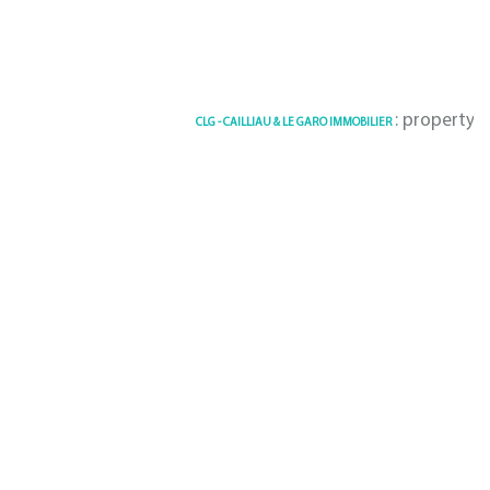
: property Foues
CLG - CAILLIAU & LE GARO IMMOBILIER