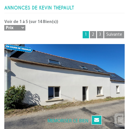
ANNONCES DE KEVIN THEPAULT
Voir de
1
à
5
(sur
14
Bien(s))
1
2
3
Suivante
MEMORISER CE BIEN