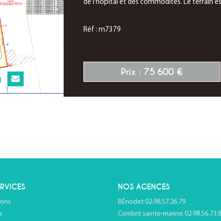
de l'hôpital et des commodités. Le terrain es
Réf : m7379
Prix : 75 600 €
N
RVICES
NOS AGENCES
ions
BÉnodet 02.98.57.26.79
s
Combrit sainte-marine 02.98.56.73.