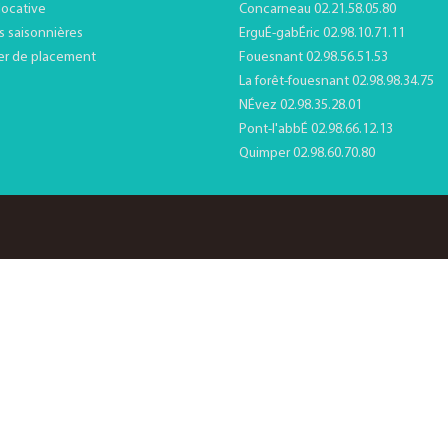
locative
Concarneau 02.21.58.05.80
s saisonnières
ErguÉ-gabÉric 02.98.10.71.11
er de placement
Fouesnant 02.98.56.51.53
La forêt-fouesnant 02.98.98.34.75
NÉvez 02.98.35.28.01
Pont-l'abbÉ 02.98.66.12.13
Quimper 02.98.60.70.80