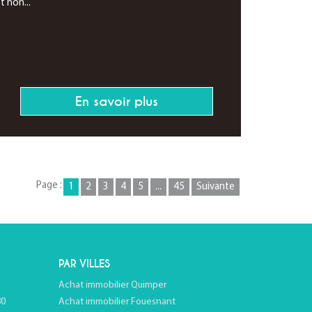
t non...
En savoir plus
Page :
1
2
3
4
5
...
45
Suivante
PAR VILLES
Achat immobilier Quimper
80
Achat immobilier Fouesnant