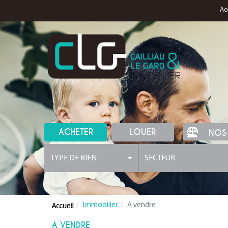
Ac
ACHETER
LOUER
NOS
TYPE DE BIEN
SECTEUR
Immobilier
A vendre
A VENDRE