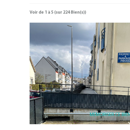
Voir de
1
à
5
(sur
224
Bien(s))
MEMORISER CE BIE