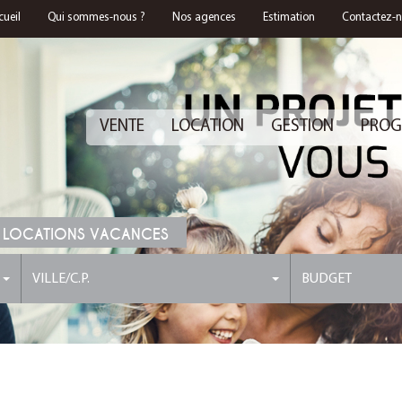
cueil
Qui sommes-nous ?
Nos agences
Estimation
Contactez-
VENTE
LOCATION
GESTION
PROG
 LOCATIONS VACANCES
VILLE/C.P.
BUDGET