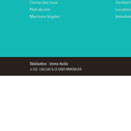
Contactez-nous
Gestion 
Plan du site
Location
Mentions légales
Immobili
Réalisation : immo-facile
© CLG - CAILLIAU & LE GARO IMMOBILIER