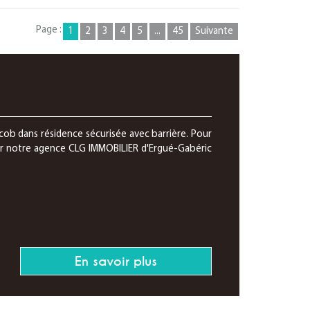
Page :
1
2
3
4
5
...
45
Suivante
cob dans résidence sécurisée avec barrière. Pour
r notre agence CLG IMMOBILIER d'Ergué-Gabéric
En savoir plus