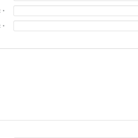
 :
*
 :
*