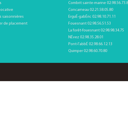
s
Combrit sainte-marine 02.98.56.73.
locative
Concarneau 02.21.58.05.80
s saisonnières
ErguÉ-gabÉric 02.98.10.71.11
er de placement
Fouesnant 02.98.56.51.53
La forêt-fouesnant 02.98.98.34.75
NÉvez 02.98.35.28.01
Pont-l'abbÉ 02.98.66.12.13
Quimper 02.98.60.70.80