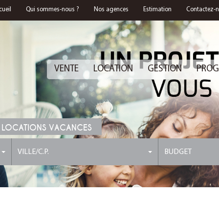
cueil
Qui sommes-nous ?
Nos agences
Estimation
Contactez-
VENTE
LOCATION
GESTION
PROG
 LOCATIONS VACANCES
VILLE/C.P.
BUDGET