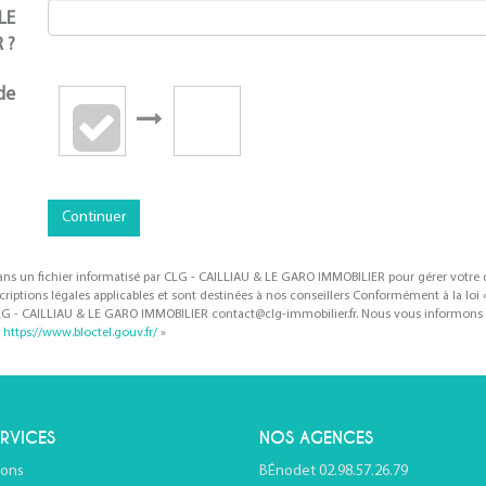
LE
 ?
de
Continuer
s dans un fichier informatisé par CLG - CAILLIAU & LE GARO IMMOBILIER pour gérer votre
escriptions légales applicables et sont destinées à nos conseillers Conformément à la loi 
 CLG - CAILLIAU & LE GARO IMMOBILIER contact@clg-immobilier.fr. Nous vous informons d
:
https://www.bloctel.gouv.fr/
»
RVICES
NOS AGENCES
ions
BÉnodet 02.98.57.26.79