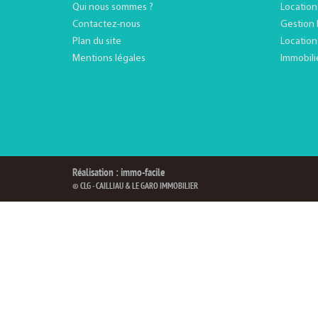
Qui nous sommes ?
Location
Contactez-nous
Gestion 
Plan du site
Location
Mentions légales
Immobili
Réalisation : immo-facile
© CLG - CAILLIAU & LE GARO IMMOBILIER