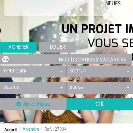
NEUFS
ACHETER
LOUER
NOS LOCATIONS VACANCES
TYPE DE BIEN
SECTEUR
VILLE/C.P.
BUDGET
de critères
A vendre
Ref. : 27904