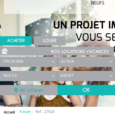
NEUFS
ACHETER
LOUER
NOS LOCATIONS VACANCES
TYPE DE BIEN
SECTEUR
VILLE/C.P.
BUDGET
de critères
A louer
Ref. : 27623