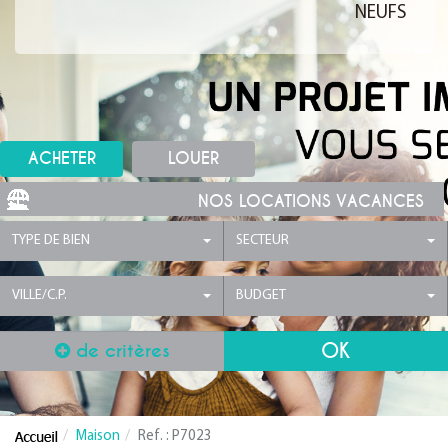
NEUFS
ACHETER
LOUER
NOS LOCATIONS VACANCES
TYPE DE BIEN
SECTEUR
VILLE/C.P.
BUDGET
de critères
Maison
Ref. : P7023