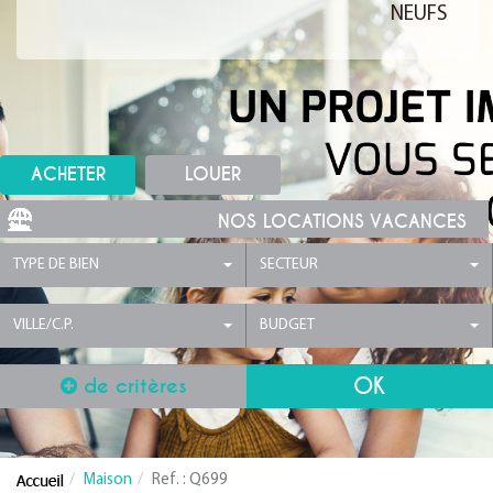
NEUFS
ACHETER
LOUER
NOS LOCATIONS VACANCES
TYPE DE BIEN
SECTEUR
VILLE/C.P.
BUDGET
de critères
Maison
Ref. : Q699