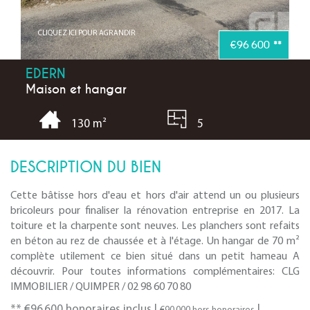
CLIQUEZ ICI POUR AGRANDIR
€96 600
**
EDERN
Maison et hangar
5
130 m²
DESCRIPTION DU BIEN
Cette bâtisse hors d'eau et hors d'air attend un ou plusieurs
bricoleurs pour finaliser la rénovation entreprise en 2017. La
toiture et la charpente sont neuves. Les planchers sont refaits
en béton au rez de chaussée et à l'étage. Un hangar de 70 m²
complète utilement ce bien situé dans un petit hameau A
découvrir. Pour toutes informations complémentaires: CLG
IMMOBILIER / QUIMPER / 02 98 60 70 80
** €96 600
honoraires inclus
|
|