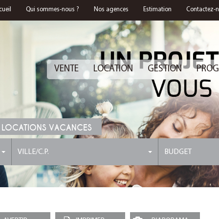
cueil
Qui sommes-nous ?
Nos agences
Estimation
Contactez-
VENTE
LOCATION
GESTION
PROG
 LOCATIONS VACANCES
VILLE/C.P.
BUDGET