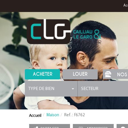
Ac
ACHETER
LOUER
NOS
TYPE DE BIEN
SECTEUR
Maison
Ref. : f6762