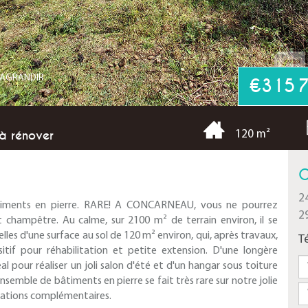
R AGRANDIR
€315 
U
à rénover
120 m²
C
2
timents en pierre. RARE! A CONCARNEAU, vous ne pourrez
2
champêtre. Au calme, sur 2100 m² de terrain environ, il se
es d'une surface au sol de 120 m² environ, qui, après travaux,
T
itif pour réhabilitation et petite extension. D'une longère
 pour réaliser un joli salon d'été et d'un hangar sous toiture
 ensemble de bâtiments en pierre se fait très rare sur notre jolie
mations complémentaires.