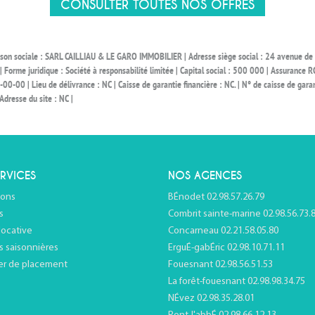
CONSULTER TOUTES NOS OFFRES
aison sociale : SARL CAILLIAU & LE GARO IMMOBILIER | Adresse siège social : 24 avenue
e juridique : Société à responsabilité limitée | Capital social : 500 000 | Assurance RC
00 | Lieu de délivrance : NC | Caisse de garantie financière : NC. | N° de caisse de garant
Adresse du site : NC |
RVICES
NOS AGENCES
ions
BÉnodet 02.98.57.26.79
s
Combrit sainte-marine 02.98.56.73.
locative
Concarneau 02.21.58.05.80
s saisonnières
ErguÉ-gabÉric 02.98.10.71.11
er de placement
Fouesnant 02.98.56.51.53
La forêt-fouesnant 02.98.98.34.75
NÉvez 02.98.35.28.01