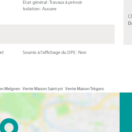
Etat général :
Travaux à prévoir
Isolation :
Aucune
C
D
 et
Soumis à l'affichage du DPE :
Non
on Melgven
Vente Maison Saint-yvi
Vente Maison Trégunc