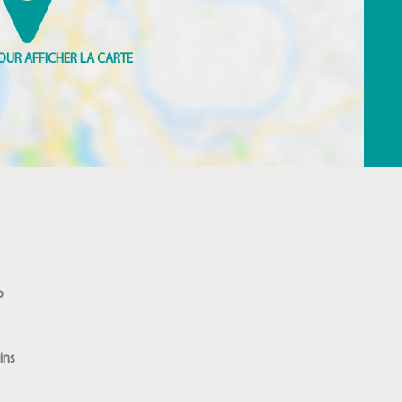
o
ins