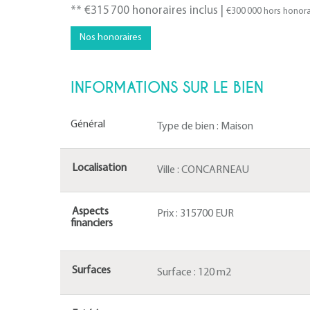
** €315 700
honoraires inclus
|
€300 000
hors honora
Nos honoraires
INFORMATIONS SUR LE BIEN
Général
Type de bien :
Maison
Localisation
Ville :
CONCARNEAU
Aspects
Prix :
315700 EUR
financiers
Surfaces
Surface :
120 m2