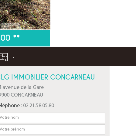
700
**
1
LG IMMOBILIER CONCARNEAU
4 avenue de la Gare
9900 CONCARNEAU
éléphone
: 02.21.58.05.80