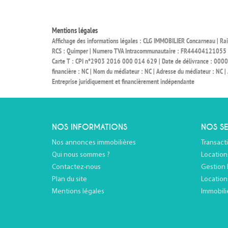
Mentions légales
Affichage des informations légales : CLG IMMOBILIER Concarneau | R
RCS : Quimper | Numero TVA Intracommunautaire : FR44404121055 | Form
Carte T : CPI n°2903 2016 000 014 629 | Date de délivrance : 0000-00-
financière : NC | Nom du médiateur : NC | Adresse du médiateur : NC | 
Entreprise juridiquement et financièrement indépendante
NOS INFORMATIONS
NOS SE
Nos annonces immobilières
Transact
Qui nous sommes ?
Location
Contactez-nous
Gestion 
Plan du site
Location
Mentions légales
Immobili