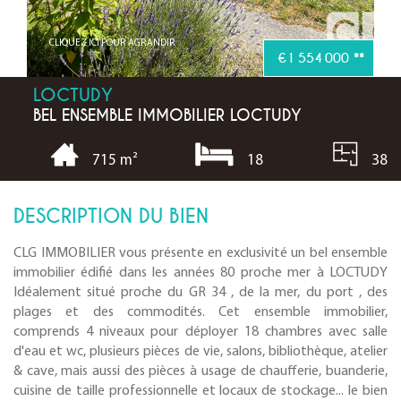
CLIQUEZ ICI POUR AGRANDIR
€1 554 000
**
LOCTUDY
BEL ENSEMBLE IMMOBILIER LOCTUDY
18
38
715 m²
DESCRIPTION DU BIEN
CLG IMMOBILIER vous présente en exclusivité un bel ensemble
immobilier édifié dans les années 80 proche mer à LOCTUDY
Idéalement situé proche du GR 34 , de la mer, du port , des
plages et des commodités. Cet ensemble immobilier,
comprends 4 niveaux pour déployer 18 chambres avec salle
d'eau et wc, plusieurs pièces de vie, salons, bibliothèque, atelier
& cave, mais aussi des pièces à usage de chaufferie, buanderie,
cuisine de taille professionnelle et locaux de stockage... le bien