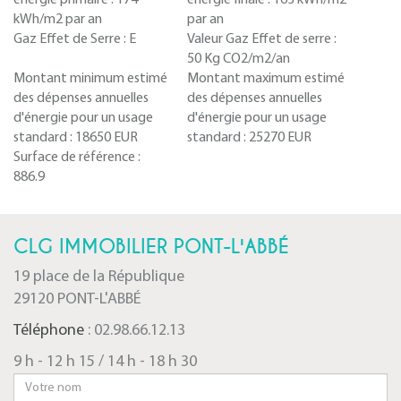
énergie primaire :
174
énergie finale :
163 kWh/m2
kWh/m2 par an
par an
Gaz Effet de Serre :
E
Valeur Gaz Effet de serre :
50 Kg CO2/m2/an
Montant minimum estimé
Montant maximum estimé
des dépenses annuelles
des dépenses annuelles
d'énergie pour un usage
d'énergie pour un usage
standard :
18650 EUR
standard :
25270 EUR
Surface de référence :
886.9
CLG IMMOBILIER PONT-L'ABBÉ
19 place de la République
29120 PONT-L'ABBÉ
Téléphone
: 02.98.66.12.13
9 h - 12 h 15 / 14 h - 18 h 30