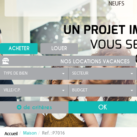
NEUFS
ACHETER
LOUER
NOS LOCATIONS VACANCES
TYPE DE BIEN
SECTEUR
VILLE/C.P.
BUDGET
de critères
Maison
Ref. : P7016