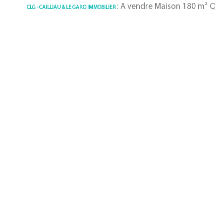
: A vendre Maison 180 m² Quimper | C
G - CAILLIAU & LE GARO IMMOBILIER