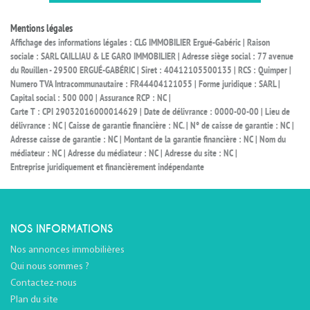
Mentions légales
Affichage des informations légales : CLG IMMOBILIER Ergué-Gabéric | Raison
sociale : SARL CAILLIAU & LE GARO IMMOBILIER | Adresse siège social : 77 avenue
du Rouillen - 29500 ERGUÉ-GABÉRIC | Siret : 40412105500135 | RCS : Quimper |
Numero TVA Intracommunautaire : FR44404121055 | Forme juridique : SARL |
Capital social : 500 000 | Assurance RCP : NC |
Carte T : CPI 29032016000014629 | Date de délivrance : 0000-00-00 | Lieu de
délivrance : NC | Caisse de garantie financière : NC. | N° de caisse de garantie : NC |
Adresse caisse de garantie : NC | Montant de la garantie financière : NC | Nom du
médiateur : NC | Adresse du médiateur : NC | Adresse du site : NC |
Entreprise juridiquement et financièrement indépendante
NOS INFORMATIONS
Nos annonces immobilières
Qui nous sommes ?
Contactez-nous
Plan du site