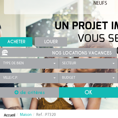
NEUFS
ACHETER
LOUER
NOS LOCATIONS VACANCES
TYPE DE BIEN
SECTEUR
VILLE/C.P.
BUDGET
de critères
Maison
Ref. : P7320