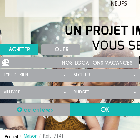
NEUFS
ACHETER
LOUER
NOS LOCATIONS VACANCES
TYPE DE BIEN
SECTEUR
VILLE/C.P.
BUDGET
de critères
Maison
Ref. : 7141