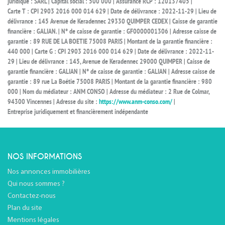
juridique : SARL | Capital social : 500 000 | Assurance RCP : 120137405 |
Carte T : CPI 2903 2016 000 014 629 | Date de délivrance : 2022-11-29 | Lieu de
délivrance : 145 Avenue de Keradennec 29330 QUIMPER CEDEX | Caisse de garantie
financière : GALIAN. | N° de caisse de garantie : GF0000001306 | Adresse caisse de
garantie : 89 RUE DE LA BOETIE 75008 PARIS | Montant de la garantie financière :
440 000 | Carte G : CPI 2903 2016 000 014 629 | Date de délivrance : 2022-11-
29 | Lieu de délivrance : 145, Avenue de Keradennec 29000 QUIMPER | Caisse de
garantie financière : GALIAN | N° de caisse de garantie : GALIAN | Adresse caisse de
garantie : 89 rue La Boétie 75008 PARIS | Montant de la garantie financière : 980
000 | Nom du médiateur : ANM CONSO | Adresse du médiateur : 2 Rue de Colmar,
94300 Vincennes | Adresse du site :
https://www.anm-conso.com/
|
Entreprise juridiquement et financièrement indépendante
NOS INFORMATIONS
Nos annonces immobilières
Qui nous sommes ?
Contactez-nous
Plan du site
Mentions légales