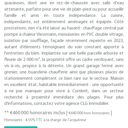
spacieuses, dont une en rez-de-chaussée avec salle d'eau
attenante, parfaite pour une vie de plain-pied ou pour accueillir
famille et amis en toute indépendance. La cuisine,
indépendante, est entièrement aménagée et équipée. Côté
prestations, rien n'a été laissé au hasard : chauffage central par
pompe à chaleur Viessmann, menuiseries en PVC double vitrage,
isolation par soufflage, façade récemment repeinte en 2023,
autant d'éléments témoignant du soin constant apporté à
l'entretien du bien. Implantée sur une belle parcelle arborée et
fleurie de 2 000 m², la propriété offre un cadre verdoyant, sans
vis-à-vis, propice à la détente. Un grand garage fermé avec
grenier, une buanderie-chaufferie ainsi que plusieurs places de
stationnement complètent ce bien rare sur le secteur. Maison
en excellent état, habitable immédiatement : une opportunité
à ne pas manquer pour vivre à Combrit, dans un secteur
recherché à proximité immédiate des plages. Pour plus
d'informations, contactez votre agence CLG Immobilier.
** €460 000
honoraires inclus
|
|
€440 000
hors honoraires
Honoraires : 4.55% TTC à la charge de l'acquéreur