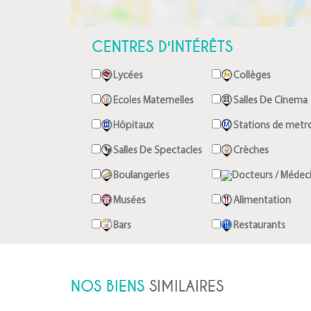
CENTRES D'INTÉRÊTS
Lycées
Collèges
Ecoles Maternelles
Salles De Cinema
Hôpitaux
Stations de metr
Salles De Spectacles
Crèches
Boulangeries
Docteurs / Médec
Musées
Alimentation
Bars
Restaurants
NOS BIENS
SIMILAIRES