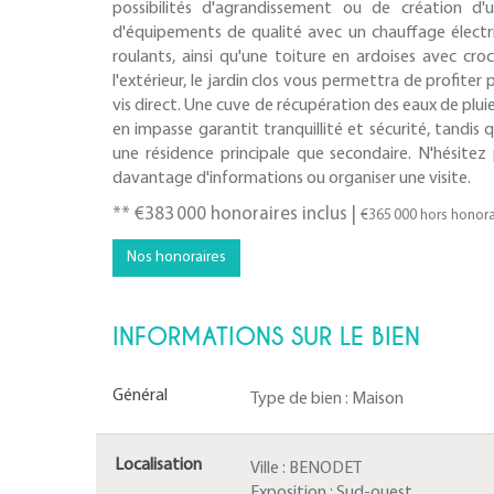
possibilités d'agrandissement ou de création d'
d'équipements de qualité avec un chauffage électri
roulants, ainsi qu'une toiture en ardoises avec croc
l'extérieur, le jardin clos vous permettra de profite
vis direct. Une cuve de récupération des eaux de plu
en impasse garantit tranquillité et sécurité, tandi
une résidence principale que secondaire. N'hésite
davantage d'informations ou organiser une visite.
** €383 000
honoraires inclus
|
€365 000
hors honora
Nos honoraires
INFORMATIONS SUR LE BIEN
Général
Type de bien :
Maison
Localisation
Ville :
BENODET
Exposition :
Sud-ouest