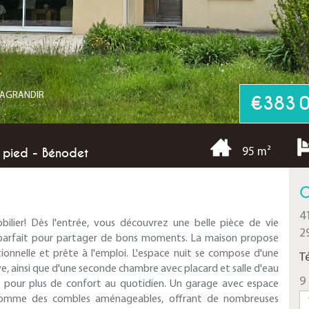
R AGRANDIR
€383 
 pied - Bénodet
95 m²
C
4
lier! Dès l'entrée, vous découvrez une belle pièce de vie
2
l, parfait pour partager de bons moments. La maison propose
onnelle et prête à l'emploi. L'espace nuit se compose d'une
T
e, ainsi que d'une seconde chambre avec placard et salle d'eau
9 
pour plus de confort au quotidien. Un garage avec espace
t comme des combles aménageables, offrant de nombreuses