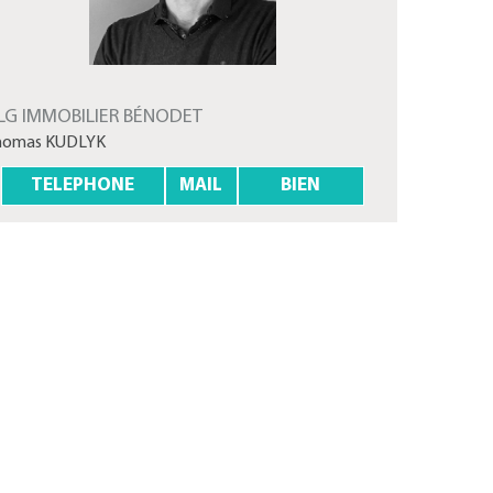
LG IMMOBILIER BÉNODET
homas KUDLYK
TELEPHONE
MAIL
BIEN