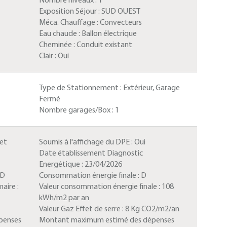
Nombre niveaux :
1
Exposition Séjour :
SUD OUEST
Méca. Chauffage :
Convecteurs
Eau chaude :
Ballon électrique
Cheminée :
Conduit existant
Clair :
Oui
Type de Stationnement :
Extérieur, Garage
Fermé
Nombre garages/Box :
1
 et
Soumis à l'affichage du DPE :
Oui
Date établissement Diagnostic
Energétique :
23/04/2026
D
Consommation énergie finale :
D
aire :
Valeur consommation énergie finale :
108
kWh/m2 par an
Valeur Gaz Effet de serre :
8 Kg CO2/m2/an
penses
Montant maximum estimé des dépenses