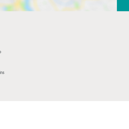
o
ins