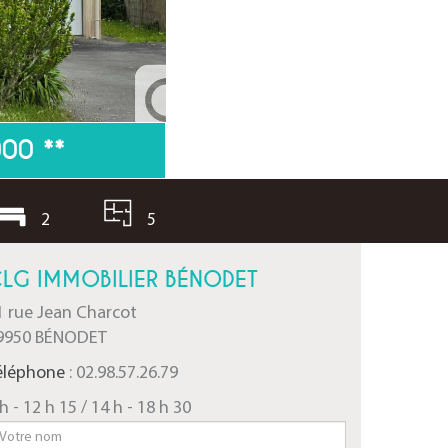
000
**
2
5
LG IMMOBILIER BÉNODET
1 rue Jean Charcot
9950 BÉNODET
éléphone
: 02.98.57.26.79
h - 12 h 15 / 14 h - 18 h 30