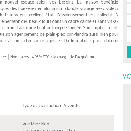
un nouvel espace selon vos besoins. La maison bénéficie
que, des huisseries en aluminium double vitrage avec volets
hets inox en excellent état. L'assainissement est collectif. À
r pleinement des beaux jours dans un cadre calme et sans vis-à-
ie permet l arrosage tout au long de l'année. Son emplacement
s que son agencement de plain-pied conviendra aussi bien pour
z pas à contacter votre agence CLG Immobilier pour obtenir
|
ires
Honoraires : 4.93% TTC à la charge de l'acquéreur
VO
Type de transaction :
A vendre
Vue Mer :
Non
Distance Commerces :
1 km