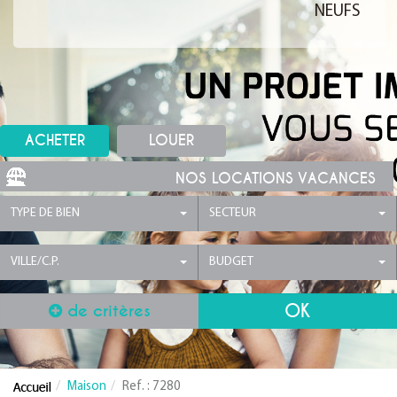
NEUFS
ACHETER
LOUER
NOS LOCATIONS VACANCES
TYPE DE BIEN
SECTEUR
VILLE/C.P.
BUDGET
de critères
Maison
Ref. : 7280