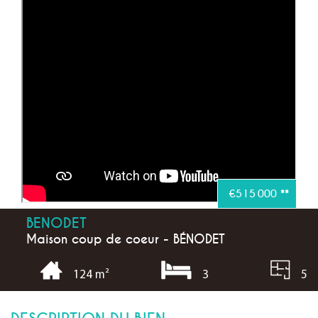
€515 000
**
BENODET
Maison coup de coeur - BÉNODET
3
5
124 m²