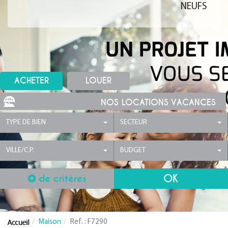
NEUFS
ACHETER
LOUER
NOS LOCATIONS VACANCES
TYPE DE BIEN
SECTEUR
VILLE/C.P.
BUDGET
de critères
Maison
Ref. : F7290