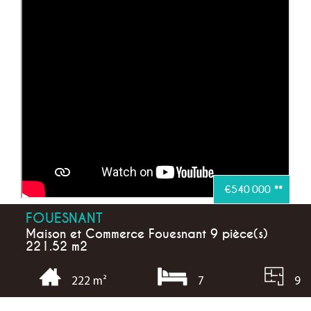
€540 000
**
FOUESNANT
Maison et Commerce Fouesnant 9 pièce(s)
221.52 m2
7
9
222 m²