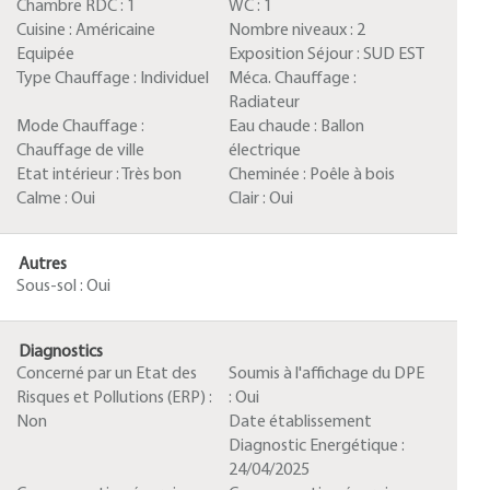
Chambre RDC :
1
WC :
1
Cuisine :
Américaine
Nombre niveaux :
2
Equipée
Exposition Séjour :
SUD EST
Type Chauffage :
Individuel
Méca. Chauffage :
Radiateur
Mode Chauffage :
Eau chaude :
Ballon
Chauffage de ville
électrique
Etat intérieur :
Très bon
Cheminée :
Poêle à bois
Calme :
Oui
Clair :
Oui
Autres
Sous-sol :
Oui
Diagnostics
Concerné par un Etat des
Soumis à l'affichage du DPE
Risques et Pollutions (ERP) :
:
Oui
Non
Date établissement
Diagnostic Energétique :
24/04/2025