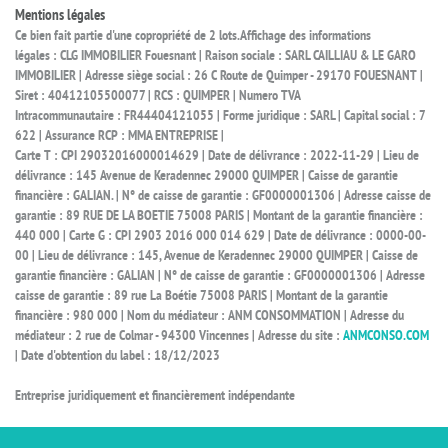
Mentions légales
Ce bien fait partie d'une copropriété de 2 lots.Affichage des informations
légales : CLG IMMOBILIER Fouesnant | Raison sociale : SARL CAILLIAU & LE GARO
IMMOBILIER | Adresse siège social : 26 C Route de Quimper - 29170 FOUESNANT |
Siret : 40412105500077 | RCS : QUIMPER | Numero TVA
Intracommunautaire : FR44404121055 | Forme juridique : SARL | Capital social : 7
622 | Assurance RCP : MMA ENTREPRISE |
Carte T : CPI 29032016000014629 | Date de délivrance : 2022-11-29 | Lieu de
délivrance : 145 Avenue de Keradennec 29000 QUIMPER | Caisse de garantie
financière : GALIAN. | N° de caisse de garantie : GF0000001306 | Adresse caisse de
garantie : 89 RUE DE LA BOETIE 75008 PARIS | Montant de la garantie financière :
440 000 | Carte G : CPI 2903 2016 000 014 629 | Date de délivrance : 0000-00-
00 | Lieu de délivrance : 145, Avenue de Keradennec 29000 QUIMPER | Caisse de
garantie financière : GALIAN | N° de caisse de garantie : GF0000001306 | Adresse
caisse de garantie : 89 rue La Boétie 75008 PARIS | Montant de la garantie
financière : 980 000 | Nom du médiateur : ANM CONSOMMATION | Adresse du
médiateur : 2 rue de Colmar - 94300 Vincennes | Adresse du site :
ANMCONSO.COM
| Date d'obtention du label : 18/12/2023
Entreprise juridiquement et financièrement indépendante