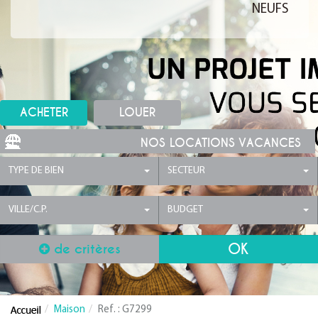
NEUFS
ACHETER
LOUER
NOS LOCATIONS VACANCES
TYPE DE BIEN
SECTEUR
VILLE/C.P.
BUDGET
de critères
Maison
Ref. : G7299