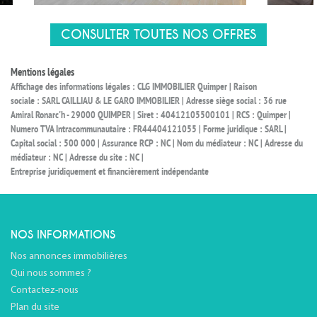
CONSULTER TOUTES NOS OFFRES
Mentions légales
Affichage des informations légales : CLG IMMOBILIER Quimper | Raison
sociale : SARL CAILLIAU & LE GARO IMMOBILIER | Adresse siège social : 36 rue
Amiral Ronarc'h - 29000 QUIMPER | Siret : 40412105500101 | RCS : Quimper |
Numero TVA Intracommunautaire : FR44404121055 | Forme juridique : SARL |
Capital social : 500 000 | Assurance RCP : NC | Nom du médiateur : NC | Adresse du
médiateur : NC | Adresse du site : NC |
Entreprise juridiquement et financièrement indépendante
NOS INFORMATIONS
Nos annonces immobilières
Qui nous sommes ?
Contactez-nous
Plan du site