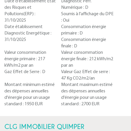
Date d'établissement Etat
Diagnostic Perf.
des Risques et
Numérique :
D
Pollutions(ERP) :
Soumis à l'affichage du DPE
31/10/2025
:
Oui
Date établissement
Consommation énergie
Diagnostic Energétique :
primaire :
D
31/10/2025
Consommation énergie
finale :
D
Valeur consommation
Valeur consommation
énergie primaire :
217
énergie finale :
212 kWh/m2
kWh/m2 par an
par an
Gaz Effet de Serre :
D
Valeur Gaz Effet de serre :
47 Kg CO2/m2/an
Montant minimum estimé
Montant maximum estimé
des dépenses annuelles
des dépenses annuelles
d'énergie pour un usage
d'énergie pour un usage
standard :
1950 EUR
standard :
2700 EUR
CLG IMMOBILIER QUIMPER