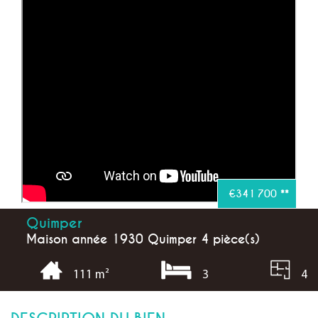
€341 700
**
Quimper
Maison année 1930 Quimper 4 pièce(s)
3
4
111 m²