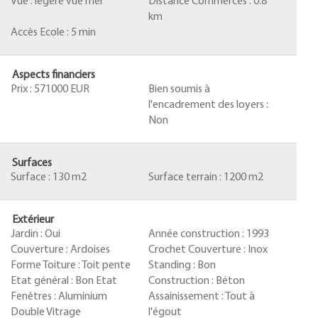
Vue :
légère vue mer
Distance Commerces :
0.8
km
Accès Ecole :
5 min
Aspects financiers
Prix :
571000 EUR
Bien soumis à
l'encadrement des loyers :
Non
Surfaces
Surface :
130 m2
Surface terrain :
1200 m2
Extérieur
Jardin :
Oui
Année construction :
1993
Couverture :
Ardoises
Crochet Couverture :
Inox
Forme Toiture :
Toit pente
Standing :
Bon
Etat général :
Bon Etat
Construction :
Béton
Fenêtres :
Aluminium
Assainissement :
Tout à
Double Vitrage
l'égout