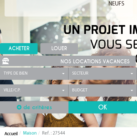
NEUFS
ACHETER
LOUER
NOS LOCATIONS VACANCES
TYPE DE BIEN
SECTEUR
VILLE/C.P.
BUDGET
de critères
Maison
Ref. : 27544