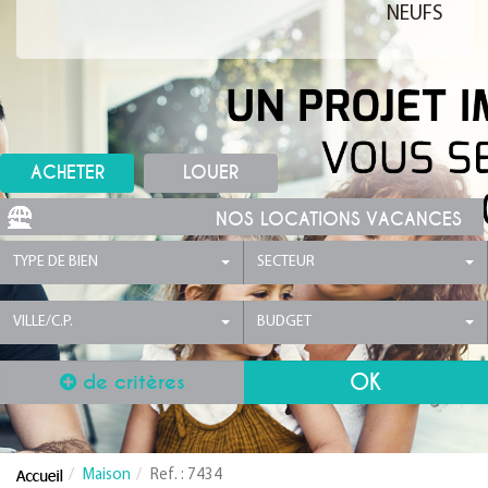
NEUFS
ACHETER
LOUER
NOS LOCATIONS VACANCES
TYPE DE BIEN
SECTEUR
VILLE/C.P.
BUDGET
de critères
Maison
Ref. : 7434