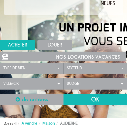
NEUFS
ACHETER
LOUER
NOS LOCATIONS VACANCES
TYPE DE BIEN
SECTEUR
VILLE/C.P.
BUDGET
de critères
A vendre
Maison
AUDIERNE