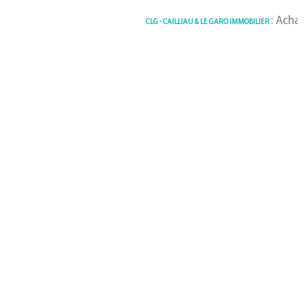
: Achat / 
CLG - CAILLIAU & LE GARO IMMOBILIER