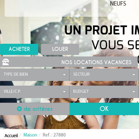
NEUFS
ACHETER
LOUER
NOS LOCATIONS VACANCES
TYPE DE BIEN
SECTEUR
VILLE/C.P.
BUDGET
de critères
Maison
Ref. : 27880