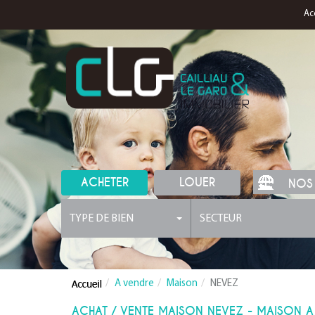
Ac
ACHETER
LOUER
NOS
TYPE DE BIEN
SECTEUR
A vendre
Maison
NEVEZ
ACHAT / VENTE MAISON NEVEZ - MAISON A