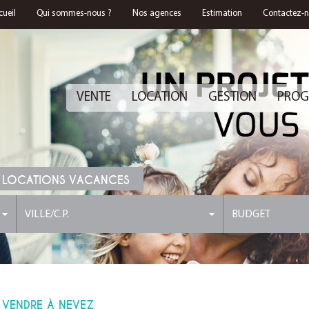
cueil
Qui sommes-nous ?
Nos agences
Estimation
Contactez-
VENTE
LOCATION
GESTION
PROG
 LOCATIONS VACANCES
VILLE/C.P.
BUDGET
 VENDRE À NEVEZ