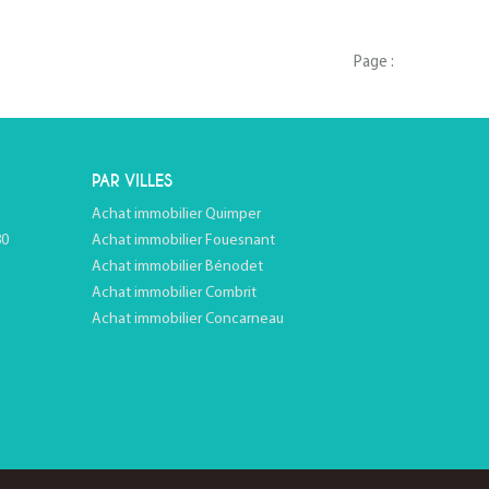
Page :
PAR VILLES
Achat immobilier Quimper
80
Achat immobilier Fouesnant
Achat immobilier Bénodet
Achat immobilier Combrit
Achat immobilier Concarneau