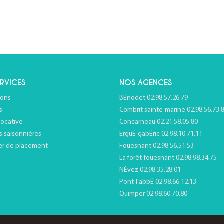
RVICES
NOS AGENCES
ions
BÉnodet 02.98.57.26.79
s
Combrit sainte-marine 02.98.56.73.
locative
Concarneau 02.21.58.05.80
s saisonnières
ErguÉ-gabÉric 02.98.10.71.11
er de placement
Fouesnant 02.98.56.51.53
La forêt-fouesnant 02.98.98.34.75
NÉvez 02.98.35.28.01
Pont-l'abbÉ 02.98.66.12.13
Quimper 02.98.60.70.80