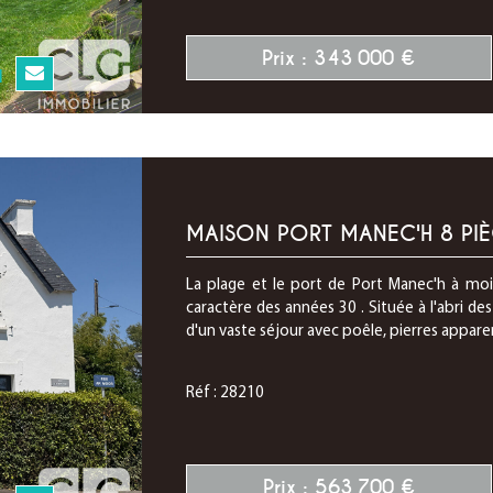
Prix : 343 000 €
N
MAISON PORT MANEC'H 8 PIÈ
La plage et le port de Port Manec'h à m
caractère des années 30 . Située à l'abri des
d'un vaste séjour avec poêle, pierres apparen
Réf : 28210
Prix : 563 700 €