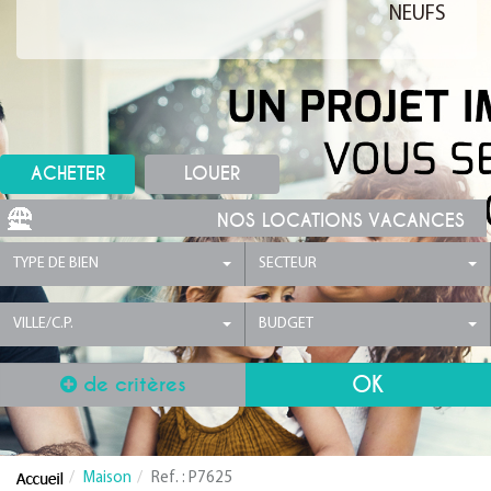
NEUFS
ACHETER
LOUER
NOS LOCATIONS VACANCES
TYPE DE BIEN
SECTEUR
VILLE/C.P.
BUDGET
de critères
Maison
Ref. : P7625