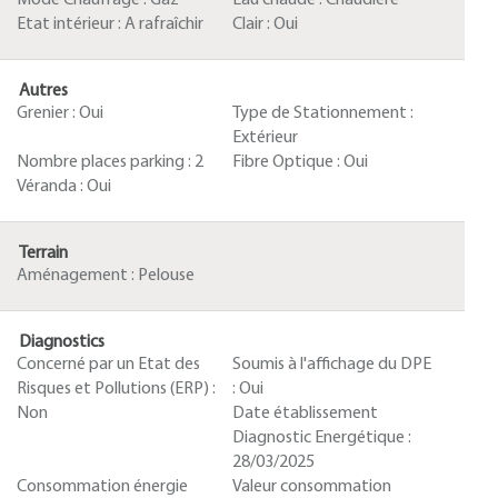
Mode Chauffage :
Gaz
Eau chaude :
Chaudière
Etat intérieur :
A rafraîchir
Clair :
Oui
Autres
Grenier :
Oui
Type de Stationnement :
Extérieur
Nombre places parking :
2
Fibre Optique :
Oui
Véranda :
Oui
Terrain
Aménagement :
Pelouse
Diagnostics
Concerné par un Etat des
Soumis à l'affichage du DPE
Risques et Pollutions (ERP) :
:
Oui
Non
Date établissement
Diagnostic Energétique :
28/03/2025
Consommation énergie
Valeur consommation