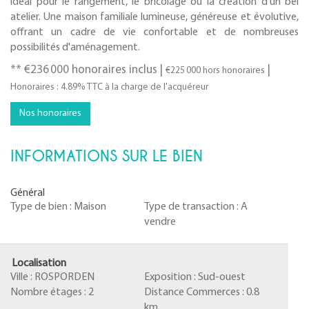
idéal pour le rangement, le bricolage ou la création d'un bel
atelier. Une maison familiale lumineuse, généreuse et évolutive,
offrant un cadre de vie confortable et de nombreuses
possibilités d'aménagement.
** €236 000
honoraires inclus
|
|
€225 000
hors honoraires
Honoraires : 4.89% TTC à la charge de l'acquéreur
Nos honoraires
INFORMATIONS SUR LE BIEN
Général
Type de bien :
Maison
Type de transaction :
A
vendre
Localisation
Ville :
ROSPORDEN
Exposition :
Sud-ouest
Nombre étages :
2
Distance Commerces :
0.8
km