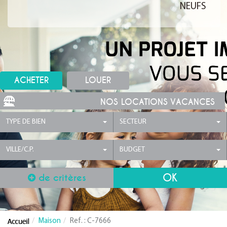
NEUFS
ACHETER
LOUER
NOS LOCATIONS VACANCES
TYPE DE BIEN
SECTEUR
VILLE/C.P.
BUDGET
de critères
Maison
Ref. : C-7666