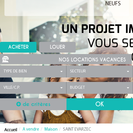
NEUFS
ACHETER
LOUER
NOS LOCATIONS VACANCES
TYPE DE BIEN
SECTEUR
VILLE/C.P.
BUDGET
de critères
A vendre
Maison
SAINT EVARZEC