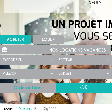
NEUFS
ACHETER
LOUER
NOS LOCATIONS VACANCES
TYPE DE BIEN
SECTEUR
VILLE/C.P.
BUDGET
de critères
Maison
Ref. : Dlg7777