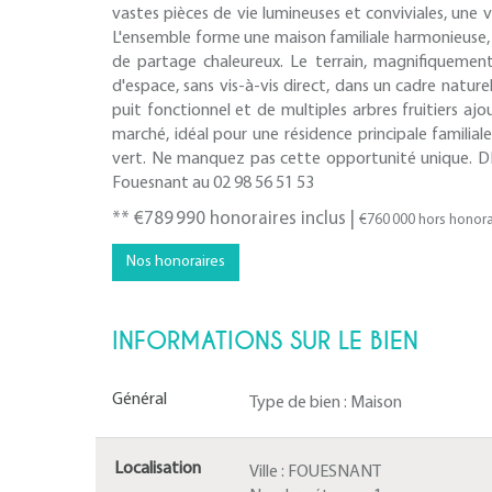
vastes pièces de vie lumineuses et conviviales, un
L'ensemble forme une maison familiale harmonieuse, 
de partage chaleureux. Le terrain, magnifiquement 
d'espace, sans vis-à-vis direct, dans un cadre natu
puit fonctionnel et de multiples arbres fruitiers ajo
marché, idéal pour une résidence principale familia
vert. Ne manquez pas cette opportunité unique. 
Fouesnant au 02 98 56 51 53
** €789 990
honoraires inclus
|
€760 000
hors honora
Nos honoraires
INFORMATIONS SUR LE BIEN
Général
Type de bien :
Maison
Localisation
Ville :
FOUESNANT