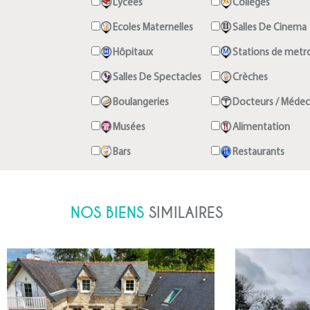
Lycées
Collèges
Ecoles Maternelles
Salles De Cinema
Hôpitaux
Stations de metr
Salles De Spectacles
Crèches
Boulangeries
Docteurs / Médec
Musées
Alimentation
Bars
Restaurants
NOS BIENS
SIMILAIRES