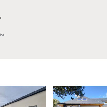
o
ins