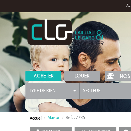
Ac
ACHETER
LOUER
NOS
TYPE DE BIEN
SECTEUR
Maison
Ref. : 7785