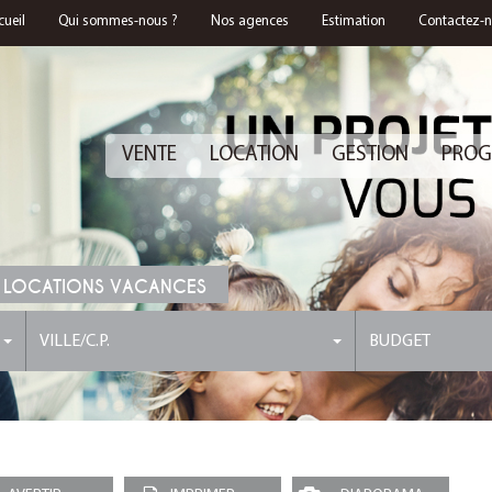
cueil
Qui sommes-nous ?
Nos agences
Estimation
Contactez-
VENTE
LOCATION
GESTION
PROG
 LOCATIONS VACANCES
VILLE/C.P.
BUDGET