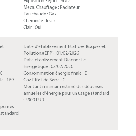
Exposition Séjour :
SUD
Méca. Chauffage :
Radiateur
Eau chaude :
Gaz
Cheminée :
Insert
Clair :
Oui
 et
Date d'établissement Etat des Risques et
Pollutions(ERP) :
01/02/2026
Date établissement Diagnostic
Energétique :
02/02/2026
C
Consommation énergie finale :
D
le :
169
Gaz Effet de Serre :
C
Montant minimum estimé des dépenses
annuelles d'énergie pour un usage standard
:
3900 EUR
épenses
e standard