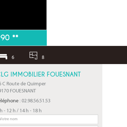
990
**
6
8
LG IMMOBILIER FOUESNANT
6 C Route de Quimper
9170 FOUESNANT
éléphone
: 02.98.56.51.53
h - 12 h / 14 h - 18 h