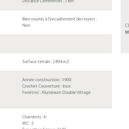
Distance Commerces :
1 km
Bien soumis à l'encadrement des loyers :
C
Non
M
Surface terrain :
2494 m2
Année construction :
1900
Crochet Couverture :
Inox
Fenêtres :
Aluminium Double Vitrage
Chambres :
6
WC :
2