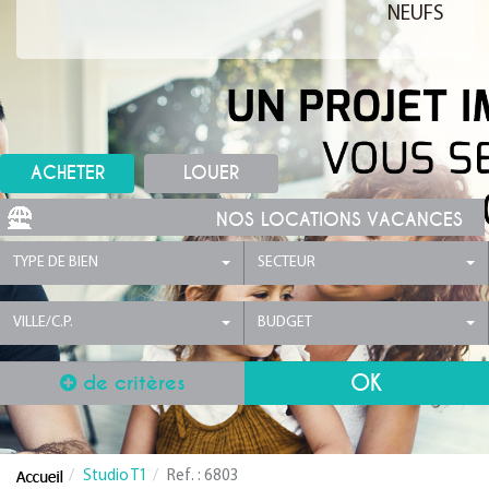
NEUFS
ACHETER
LOUER
NOS LOCATIONS VACANCES
TYPE DE BIEN
SECTEUR
VILLE/C.P.
BUDGET
de critères
Studio T1
Ref. : 6803