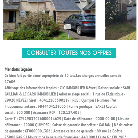
CONSULTER TOUTES NOS OFFRES
Mentions légales
Ce bien fait partie d'une copropriété de 30 lots.Les charges annuelles sont de
1760€.
Affichage des informations légales : CLG IMMOBILIER Névez | Raison sociale : SARL
CAILLIAU & LE GARO IMMOBILIER | Adresse siège social : 1 rue de l'Atlantique -
29920 NÉVEZ | Siret : 40412105500119 | RCS : Quimper | Numero TVA
Intracommunautaire : FR44404121055 | Forme juridique : SARL | Capital
social : 500 000 | Assurance RCP : 120.137.405 |
Carte T : CPI 29032016000014629 | Date de délivrance : 0000-00-00 | Lieu de
délivrance : 29000 QUIMPER | Caisse de garantie financière : GALIAN. | N° de caisse
de garantie : GF0000001306 | Adresse caisse de garantie : 89 rue La Boétie
75008 PARIS | Montant de la garantie financière : 440 000 | Carte G : CPI 2903