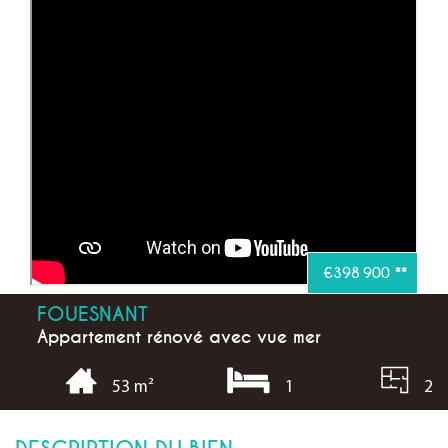
€398 900
**
FOUESNANT
Appartement rénové avec vue mer
1
2
53 m²