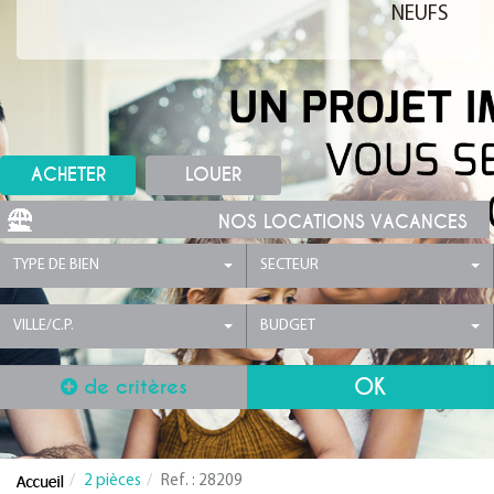
NEUFS
ACHETER
LOUER
NOS LOCATIONS VACANCES
TYPE DE BIEN
SECTEUR
VILLE/C.P.
BUDGET
de critères
2 pièces
Ref. : 28209