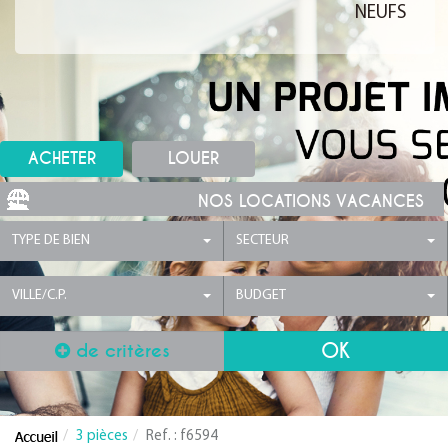
NEUFS
ACHETER
LOUER
NOS LOCATIONS VACANCES
TYPE DE BIEN
SECTEUR
VILLE/C.P.
BUDGET
de critères
3 pièces
Ref. : f6594