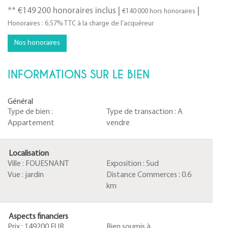
** €149 200
honoraires inclus
|
|
€140 000
hors honoraires
Honoraires : 6.57% TTC à la charge de l'acquéreur
Nos honoraires
INFORMATIONS SUR LE BIEN
Général
Type de bien :
Type de transaction :
A
Appartement
vendre
Localisation
Ville :
FOUESNANT
Exposition :
Sud
Vue :
jardin
Distance Commerces :
0.6
km
Aspects financiers
Prix :
149200 EUR
Bien soumis à