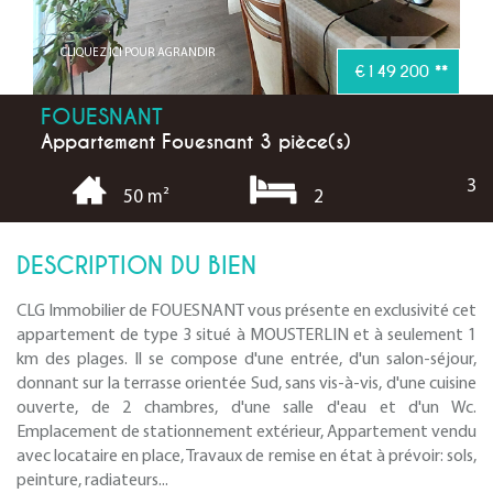
CLIQUEZ ICI POUR AGRANDIR
€149 200
**
FOUESNANT
Appartement Fouesnant 3 pièce(s)
3
2
50 m²
DESCRIPTION DU BIEN
CLG Immobilier de FOUESNANT vous présente en exclusivité cet
appartement de type 3 situé à MOUSTERLIN et à seulement 1
km des plages. Il se compose d'une entrée, d'un salon-séjour,
donnant sur la terrasse orientée Sud, sans vis-à-vis, d'une cuisine
ouverte, de 2 chambres, d'une salle d'eau et d'un Wc.
Emplacement de stationnement extérieur, Appartement vendu
avec locataire en place, Travaux de remise en état à prévoir: sols,
peinture, radiateurs...