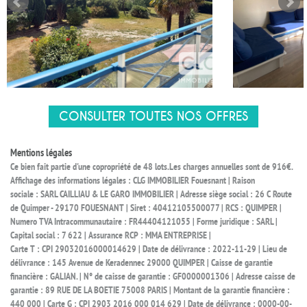
CONSULTER TOUTES NOS OFFRES
Mentions légales
Ce bien fait partie d'une copropriété de 48 lots.Les charges annuelles sont de 916€.
Affichage des informations légales : CLG IMMOBILIER Fouesnant | Raison
sociale : SARL CAILLIAU & LE GARO IMMOBILIER | Adresse siège social : 26 C Route
de Quimper - 29170 FOUESNANT | Siret : 40412105500077 | RCS : QUIMPER |
Numero TVA Intracommunautaire : FR44404121055 | Forme juridique : SARL |
Capital social : 7 622 | Assurance RCP : MMA ENTREPRISE |
Carte T : CPI 29032016000014629 | Date de délivrance : 2022-11-29 | Lieu de
délivrance : 145 Avenue de Keradennec 29000 QUIMPER | Caisse de garantie
financière : GALIAN. | N° de caisse de garantie : GF0000001306 | Adresse caisse de
garantie : 89 RUE DE LA BOETIE 75008 PARIS | Montant de la garantie financière :
440 000 | Carte G : CPI 2903 2016 000 014 629 | Date de délivrance : 0000-00-