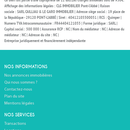
Ce bien fait partie d'une copropriété de 12 lots.Les charges annuelles sont de 930€.
Affichage des informations légales : CLG IMMOBILIER Pont-l'Abbé | Raison
sociale : SARL CAILLIAU & LE GARO IMMOBILIER | Adresse siège social : 19 place de
la République - 29120 PONT-L'ABBÉ | Siret : 40412105500051 | RCS : Quimper |
Numero TVA Intracommunautaire : FR44404121055 | Forme juridique : SARL |
Capital social : 500 000 | Assurance RCP : NC | Nom du médiateur : NC | Adresse du
médiateur : NC | Adresse du site : NC |
Entreprise juridiquement et financièrement indépendante
NOS INFORMATIONS
Nos annonces immobilières
Qui nous sommes ?
Contactez-nous
Plan du site
Mentions légales
NOS SERVICES
Transactions