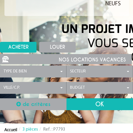
NEUFS
ACHETER
LOUER
NOS LOCATIONS VACANCES
TYPE DE BIEN
SECTEUR
VILLE/C.P.
BUDGET
de critères
3 pièces
Ref. : P7793