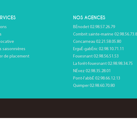
RVICES
NOS AGENCES
ions
BÉnodet 02.98.57.26.79
s
Combrit sainte-marine 02.98.56.73.
locative
Concarneau 02.21.58.05.80
s saisonnières
ErguÉ-gabÉric 02.98.10.71.11
er de placement
Fouesnant 02.98.56.51.53
La forêt-fouesnant 02.98.98.34.75
NÉvez 02.98.35.28.01
Pont-l'abbÉ 02.98.66.12.13
Quimper 02.98.60.70.80