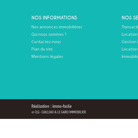
NOS INFORMATIONS
NOS SE
Nos annonces immobilières
Transact
Qui nous sommes ?
Location
Contactez-nous
Gestion 
Plan du site
Location
Mentions légales
Immobili
Réalisation : immo-facile
© CLG - CAILLIAU & LE GARO IMMOBILIER