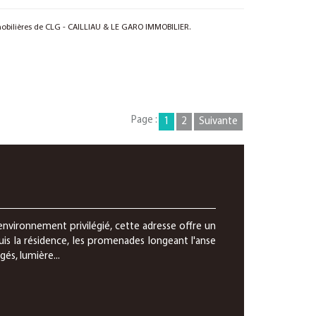
obilières de CLG - CAILLIAU & LE GARO IMMOBILIER.
Page :
1
2
Suivante
environnement privilégié, cette adresse offre un
puis la résidence, les promenades longeant l'anse
gés, lumière...