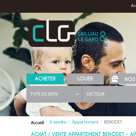
Ac
ACHETER
LOUER
NOS
TYPE DE BIEN
SECTEUR
A vendre
Appartement
BENODET
ACHAT / VENTE APPARTEMENT BENODET - A