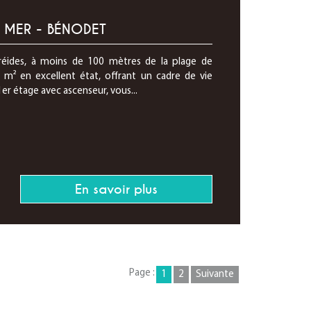
 MER - BÉNODET
réides, à moins de 100 mètres de la plage de
m² en excellent état, offrant un cadre de vie
er étage avec ascenseur, vous...
En savoir plus
Page :
1
2
Suivante