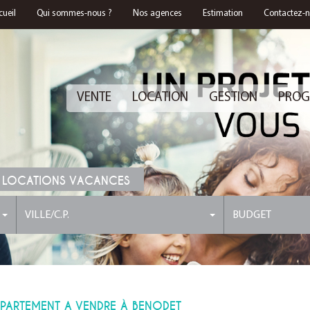
cueil
Qui sommes-nous ?
Nos agences
Estimation
Contactez-
VENTE
LOCATION
GESTION
PROG
 LOCATIONS VACANCES
VILLE/C.P.
BUDGET
PPARTEMENT A VENDRE À BENODET