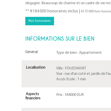
dégagée. Beaucoup de charme et un cadre de vie reche
** €184 000
honoraires inclus
|
€175 000
hors honora
Nos honoraires
INFORMATIONS SUR LE BIEN
Général
Type de bien :
Appartement
Localisation
Ville :
FOUESNANT
Vue :
rue d'un coté et jardin de l'a
Accès Ecole :
1 min
Aspects
Prix :
184000 EUR
financiers