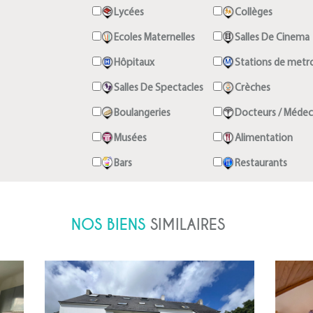
Lycées
Collèges
Ecoles Maternelles
Salles De Cinema
Hôpitaux
Stations de metr
Salles De Spectacles
Crèches
Boulangeries
Docteurs / Médec
Musées
Alimentation
Bars
Restaurants
NOS BIENS
SIMILAIRES