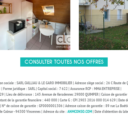
CONSULTER TOUTES NOS OFFRES
ison sociale : SARL CAILLIAU & LE GARO IMMOBILIER | Adresse siège social : 26 C Route
orme juridique : SARL | Capital social : 7 622 | Assurance RCP : MMA ENTREPRISE |
 | Lieu de délivrance : 145 Avenue de Keradennec 29000 QUIMPER | Caisse de garantie fi
ant de la garantie financière : 440 000 | Carte G : CPI 2903 2016 000 014 629 | Date de
 N° de caisse de garantie : GF0000001306 | Adresse caisse de garantie : 89 rue La Boéti
 Colmar - 94300 Vincennes | Adresse du site :
ANMCONSO.COM
| Date d'obtention du la