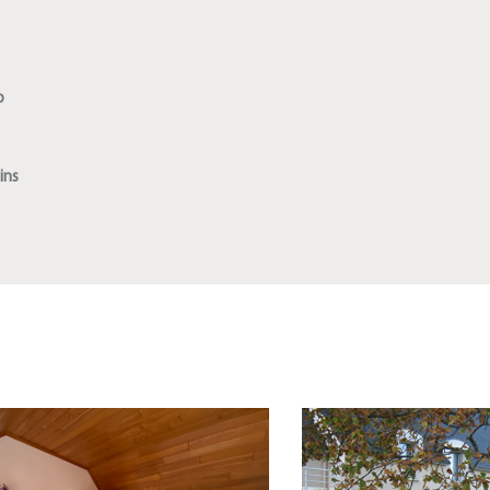
o
ins