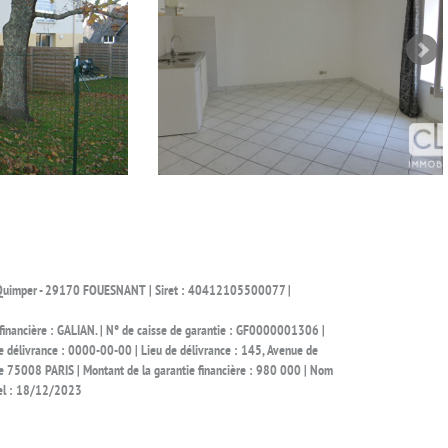
 de Quimper - 29170 FOUESNANT | Siret : 40412105500077 |
nancière : GALIAN. | N° de caisse de garantie : GF0000001306 |
 délivrance : 0000-00-00 | Lieu de délivrance : 145, Avenue de
e 75008 PARIS | Montant de la garantie financière : 980 000 | Nom
bel : 18/12/2023