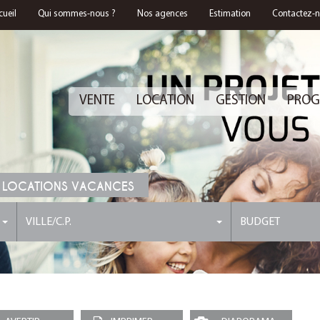
cueil
Qui sommes-nous ?
Nos agences
Estimation
Contactez-
VENTE
LOCATION
GESTION
PROG
 LOCATIONS VACANCES
VILLE/C.P.
BUDGET