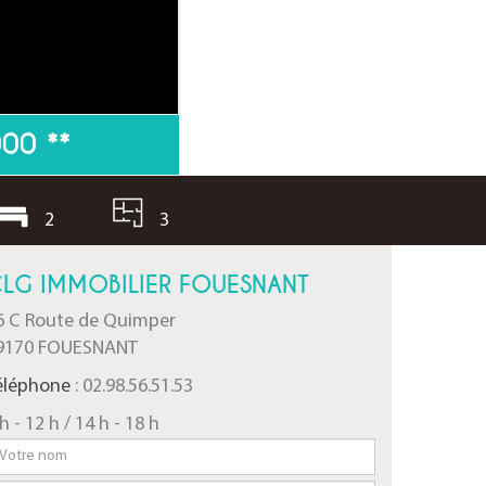
000
**
2
3
LG IMMOBILIER FOUESNANT
6 C Route de Quimper
9170 FOUESNANT
éléphone
: 02.98.56.51.53
h - 12 h / 14 h - 18 h