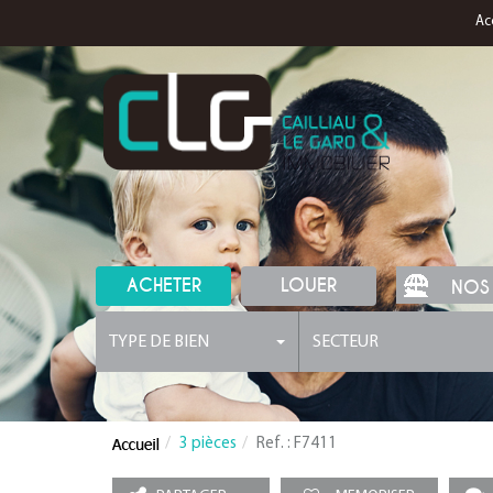
Ac
ACHETER
LOUER
NOS
TYPE DE BIEN
SECTEUR
3 pièces
Ref. : F7411