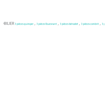
,
,
,
,
 pièces quimper
3 pièces fouesnant
3 pièces bénodet
3 pièces combrit
3 pièces concarneau