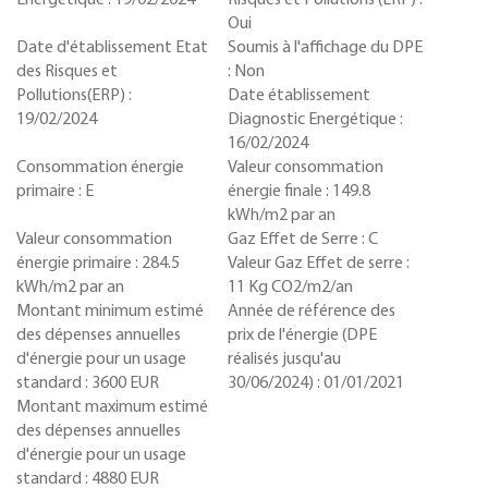
Energétique :
19/02/2024
Risques et Pollutions (ERP) :
Oui
Date d'établissement Etat
Soumis à l'affichage du DPE
des Risques et
:
Non
Pollutions(ERP) :
Date établissement
19/02/2024
Diagnostic Energétique :
16/02/2024
Consommation énergie
Valeur consommation
primaire :
E
énergie finale :
149.8
kWh/m2 par an
Valeur consommation
Gaz Effet de Serre :
C
énergie primaire :
284.5
Valeur Gaz Effet de serre :
kWh/m2 par an
11 Kg CO2/m2/an
Montant minimum estimé
Année de référence des
des dépenses annuelles
prix de l'énergie (DPE
d'énergie pour un usage
réalisés jusqu'au
standard :
3600 EUR
30/06/2024) :
01/01/2021
Montant maximum estimé
des dépenses annuelles
d'énergie pour un usage
standard :
4880 EUR