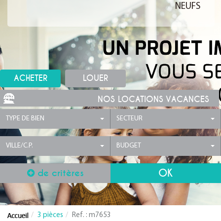
NEUFS
ACHETER
LOUER
NOS LOCATIONS VACANCES
TYPE DE BIEN
SECTEUR
VILLE/C.P.
BUDGET
de critères
3 pièces
Ref. : m7653