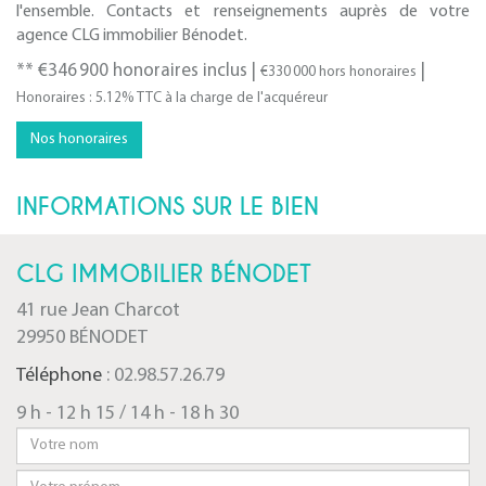
l'ensemble. Contacts et renseignements auprès de votre
agence CLG immobilier Bénodet.
** €346 900
honoraires inclus
|
|
€330 000
hors honoraires
Honoraires : 5.12% TTC à la charge de l'acquéreur
Nos honoraires
INFORMATIONS SUR LE BIEN
CLG IMMOBILIER BÉNODET
41 rue Jean Charcot
29950 BÉNODET
Téléphone
: 02.98.57.26.79
9 h - 12 h 15 / 14 h - 18 h 30