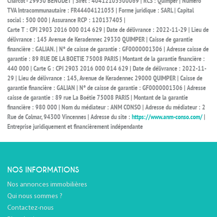
Charcot - 29950 BÉNODET | Siret : 40412105500069 | RCS : Quimper | Numero
TVA Intracommunautaire : FR44404121055 | Forme juridique : SARL | Capital
social : 500 000 | Assurance RCP : 120137405 |
Carte T : CPI 2903 2016 000 014 629 | Date de délivrance : 2022-11-29 | Lieu de
délivrance : 145 Avenue de Keradennec 29330 QUIMPER | Caisse de garantie
financière : GALIAN. | N° de caisse de garantie : GF0000001306 | Adresse caisse de
garantie : 89 RUE DE LA BOETIE 75008 PARIS | Montant de la garantie financière :
440 000 | Carte G : CPI 2903 2016 000 014 629 | Date de délivrance : 2022-11-
29 | Lieu de délivrance : 145, Avenue de Keradennec 29000 QUIMPER | Caisse de
garantie financière : GALIAN | N° de caisse de garantie : GF0000001306 | Adresse
caisse de garantie : 89 rue La Boétie 75008 PARIS | Montant de la garantie
financière : 980 000 | Nom du médiateur : ANM CONSO | Adresse du médiateur : 2
Rue de Colmar, 94300 Vincennes | Adresse du site :
https://www.anm-conso.com/
|
Entreprise juridiquement et financièrement indépendante
NOS INFORMATIONS
Nos annonces immobilières
Qui nous sommes ?
Contactez-nous