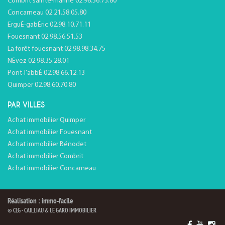
Combrit sainte-marine 02.98.56.73.80
Concarneau 02.21.58.05.80
ErguÉ-gabÉric 02.98.10.71.11
Fouesnant 02.98.56.51.53
La forêt-fouesnant 02.98.98.34.75
NÉvez 02.98.35.28.01
Pont-l'abbÉ 02.98.66.12.13
Quimper 02.98.60.70.80
PAR VILLES
Achat immobilier Quimper
Achat immobilier Fouesnant
Achat immobilier Bénodet
Achat immobilier Combrit
Achat immobilier Concarneau
Réalisation : immo-facile
© CLG - CAILLIAU & LE GARO IMMOBILIER