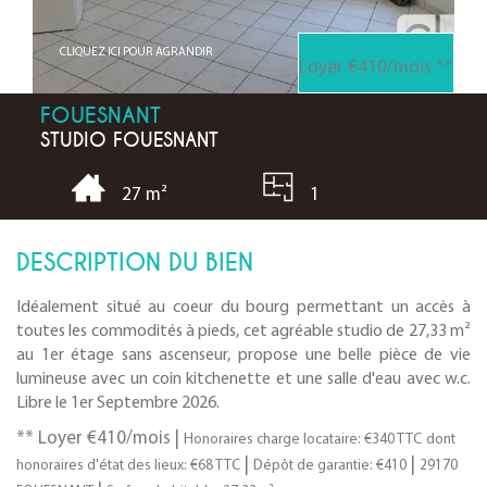
CLIQUEZ ICI POUR AGRANDIR
Loyer €410/mois
**
FOUESNANT
STUDIO FOUESNANT
1
27 m²
DESCRIPTION DU BIEN
Idéalement situé au coeur du bourg permettant un accès à
toutes les commodités à pieds, cet agréable studio de 27,33 m²
au 1er étage sans ascenseur, propose une belle pièce de vie
lumineuse avec un coin kitchenette et une salle d'eau avec w.c.
Libre le 1er Septembre 2026.
**
Loyer €410/mois
|
Honoraires charge locataire: €340 TTC
dont
|
|
honoraires d'état des lieux: €68 TTC
Dépôt de garantie: €410
29170