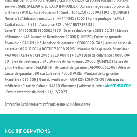
Affichage des informations légales : CLG IMMOBILIER La Forêt-Fouesnant | Raison
sociale : SARL CAILLIAU & LE GARO IMMOBILIER | Adresse siège social : 3 place de
la Baie - 29940 La Forêt-Fouesnant | Siret : 40412105500093 | RCS : QUIMPER |
Numero TVA Intracommunautaire : FR44404121055 | Forme juridique : SARL |
Capital social : 7 622 | Assurance RCP : MMA ENTREPRISE |
Carte T : CPI 29032016000014629 | Date de délivrance : 2022-11-29 | Lieu de
délivrance : 145 Avenue de Keradennec 29000 QUIMPER | Caisse de garantie
financière : GALIAN. | N° de caisse de garantie : GF0000001306 | Adresse caisse de
garantie : 89 RUE DE LA BOETIE 75008 PARIS | Montant de la garantie financière :
440 000 | Carte G : CPI 2903 2016 000 014 629 | Date de délivrance : 0000-00-
00 | Lieu de délivrance : 145, Avenue de Keradennec 29000 QUIMPER | Caisse de
garantie financière : GALIAN | N° de caisse de garantie : GF0000001306 | Adresse
caisse de garantie : 89 rue La Boétie 75008 PARIS | Montant de la garantie
financière : 980 000 | Nom du médiateur : ANM CONSOMMATION | Adresse du
médiateur : 2 rue de Colmar - 94300 Vincennes | Adresse du site :
ANMCONSO.COM
| Date d'obtention du label : 18/12/2023
Entreprise juridiquement et financièrement indépendante
NOS INFORMATIONS