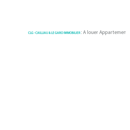
: A louer Appartement 27.33 m² 
CLG - CAILLIAU & LE GARO IMMOBILIER