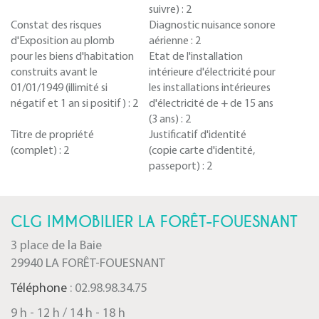
suivre) :
2
Constat des risques
Diagnostic nuisance sonore
d'Exposition au plomb
aérienne :
2
pour les biens d'habitation
Etat de l'installation
construits avant le
intérieure d'électricité pour
01/01/1949 (illimité si
les installations intérieures
négatif et 1 an si positif) :
2
d'électricité de + de 15 ans
(3 ans) :
2
Titre de propriété
Justificatif d'identité
(complet) :
2
(copie carte d'identité,
passeport) :
2
CLG IMMOBILIER LA FORÊT-FOUESNANT
3 place de la Baie
29940 LA FORÊT-FOUESNANT
Téléphone
: 02.98.98.34.75
9 h - 12 h / 14 h - 18 h