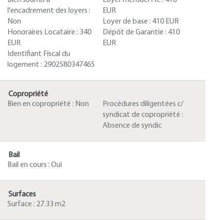
Bien soumis à
Loyer mensuel HC :
410
l'encadrement des loyers :
EUR
Non
Loyer de base :
410 EUR
Honoraires Locataire :
340
Dépôt de Garantie :
410
EUR
EUR
Identifiant Fiscal du
logement :
2902580347465
Copropriété
Bien en copropriété :
Non
Procédures diligentées c/
syndicat de copropriété :
Absence de syndic
Bail
Bail en cours :
Oui
Surfaces
Surface :
27.33 m2