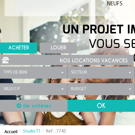
NEUFS
ACHETER
LOUER
NOS LOCATIONS VACANCES
TYPE DE BIEN
SECTEUR
VILLE/C.P.
BUDGET
de critères
Studio T1
Ref. : 7745