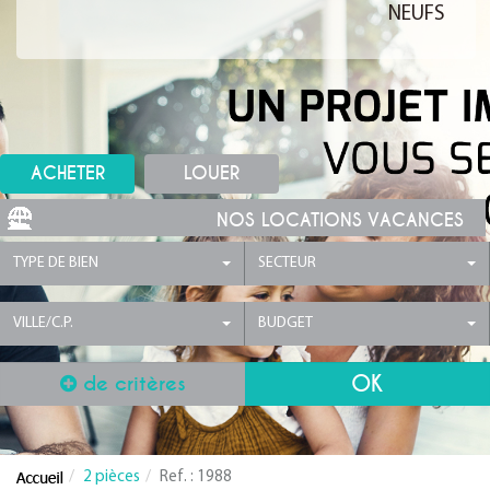
NEUFS
ACHETER
LOUER
NOS LOCATIONS VACANCES
TYPE DE BIEN
SECTEUR
VILLE/C.P.
BUDGET
de critères
2 pièces
Ref. : 1988