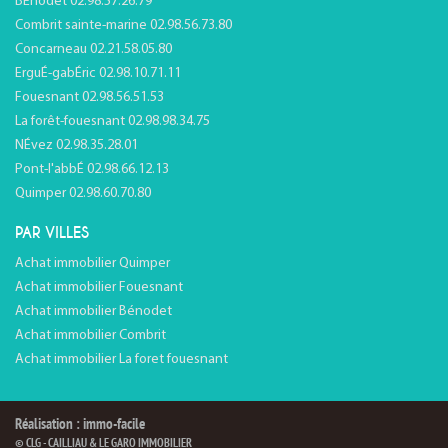
BÉnodet 02.98.57.26.79
Combrit sainte-marine 02.98.56.73.80
Concarneau 02.21.58.05.80
ErguÉ-gabÉric 02.98.10.71.11
Fouesnant 02.98.56.51.53
La forêt-fouesnant 02.98.98.34.75
NÉvez 02.98.35.28.01
Pont-l'abbÉ 02.98.66.12.13
Quimper 02.98.60.70.80
PAR VILLES
Achat immobilier Quimper
Achat immobilier Fouesnant
Achat immobilier Bénodet
Achat immobilier Combrit
Achat immobilier La foret fouesnant
Réalisation : immo-facile
© CLG - CAILLIAU & LE GARO IMMOBILIER