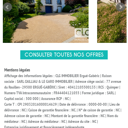
CONSULTER TOUTES NOS OFFRES
Mentions légales
Affichage des informations légales : CLG IMMOBILIER Ergué-Gabéric | Raison
sociale : SARL CAILLIAU & LE GARO IMMOBILIER | Adresse siège social : 77 avenue
du Rouillen - 29500 ERGUÉ-GABÉRIC | Siret : 40412105500135 | RCS : Quimper |
Numero TVA Intracommunautaire : FR44404121055 | Forme juridique : SARL |
Capital social : 500 000 | Assurance RCP : NC |
Carte T : CPI 29032016000014629 | Date de délivrance : 0000-00-00 | Lieu de
délivrance : NC | Caisse de garantie financière : NC. | N° de caisse de garantie : NC |
Adresse caisse de garantie : NC | Montant de la garantie financière : NC | Nom du
médiateur : NC | Adresse du médiateur : NC | Adresse du site : NC |
Entreprise juridiquement et financièrement indépendante