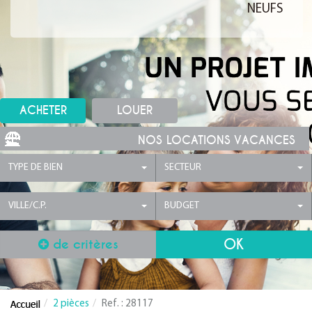
NEUFS
ACHETER
LOUER
NOS LOCATIONS VACANCES
TYPE DE BIEN
SECTEUR
VILLE/C.P.
BUDGET
de critères
2 pièces
Ref. : 28117