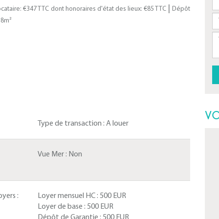
|
cataire: €347 TTC
dont honoraires d'état des lieux: €85 TTC
Dépôt
.8m²
VO
Type de transaction :
A louer
Vue Mer :
Non
yers :
Loyer mensuel HC :
500 EUR
Loyer de base :
500 EUR
Dépôt de Garantie :
500 EUR