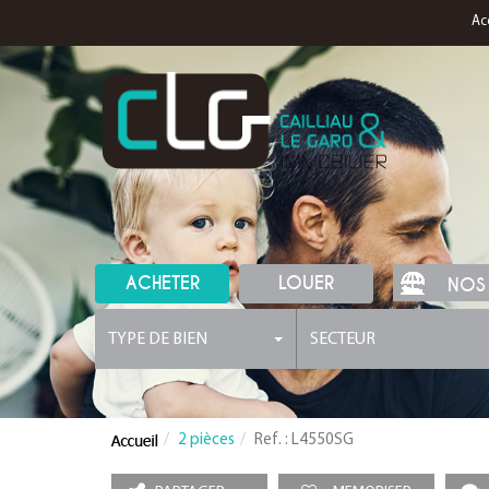
Ac
ACHETER
LOUER
NOS
TYPE DE BIEN
SECTEUR
2 pièces
Ref. : L4550SG