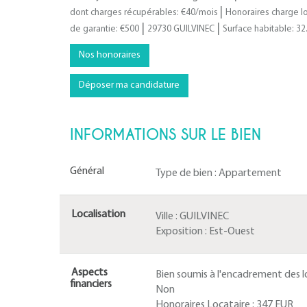
|
dont charges récupérables: €40/mois
Honoraires charge lo
|
|
de garantie: €500
29730 GUILVINEC
Surface habitable: 32
Nos honoraires
Déposer ma candidature
INFORMATIONS SUR LE BIEN
Général
Type de bien :
Appartement
Localisation
Ville :
GUILVINEC
Exposition :
Est-Ouest
Aspects
Bien soumis à l'encadrement des lo
financiers
Non
Honoraires Locataire :
347 EUR