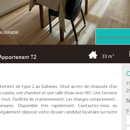
R AGRANDIR
Loyer €540/moi
 Appartement T2
33 m²
C
1
tement de type 2 au Guilvinec. Situé au rez-de-chaussée d'un
2
oin cuisine, une chambre et une salle d'eau avec WC. Une terrasse
 tout. Facilitée de stationnement. Les charges comprennent :
T
 communes. Disponible très rapidement. Contactez-nous au
9 
 également déposer votre dossier candidat locataire sur notre