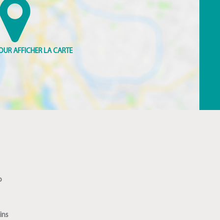
o
ins