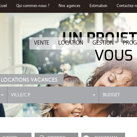
cueil
Qui sommes-nous ?
Nos agences
Estimation
Contactez-
VENTE
LOCATION
GESTION
PROG
 LOCATIONS VACANCES
VILLE/C.P.
BUDGET