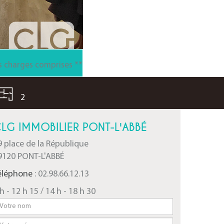
s
charges comprises **
2
LG IMMOBILIER PONT-L'ABBÉ
9 place de la République
9120 PONT-L'ABBÉ
éléphone
: 02.98.66.12.13
h - 12 h 15 / 14 h - 18 h 30