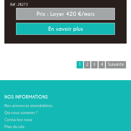
Réf : 28273
Prix : Loyer 420 €/mois
En savoir plus
1
2
3
4
Suivante
NOS INFORMATIONS
Nos annonces immobilières
Qui nous sommes ?
Contactez-nous
Plan du site