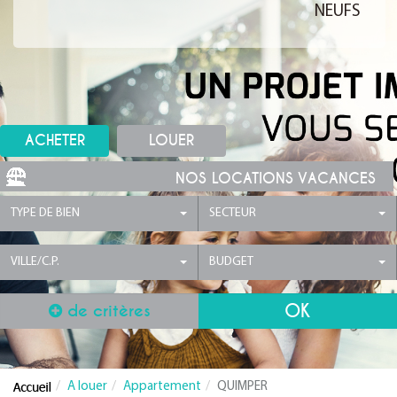
NEUFS
ACHETER
LOUER
NOS LOCATIONS VACANCES
TYPE DE BIEN
SECTEUR
VILLE/C.P.
BUDGET
de critères
A louer
Appartement
QUIMPER