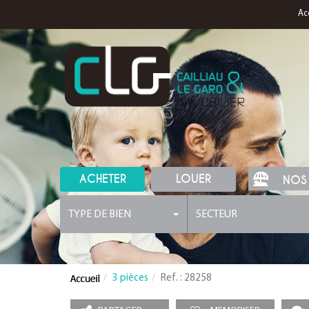
Ac
ACHETER
LOUER
NOS
TYPE DE BIEN
SECTEUR
3 pièces
Ref. : 28258