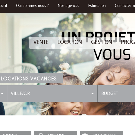
cueil
Qui sommes-nous ?
Nos agences
Estimation
Contactez-
VENTE
LOCATION
GESTION
PROG
 LOCATIONS VACANCES
VILLE/C.P.
BUDGET