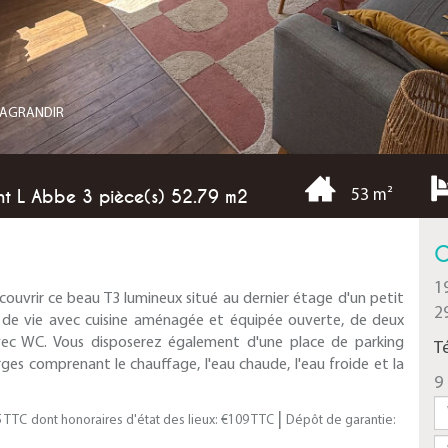
R AGRANDIR
t L Abbe 3 pièce(s) 52.79 m2
53 m²
C
1
ouvrir ce beau T3 lumineux situé au dernier étage d'un petit
2
e de vie avec cuisine aménagée et équipée ouverte, de deux
ec WC. Vous disposerez également d'une place de parking
T
rges comprenant le chauffage, l'eau chaude, l'eau froide et la
9 
|
5 TTC
dont honoraires d'état des lieux: €109 TTC
Dépôt de garantie: