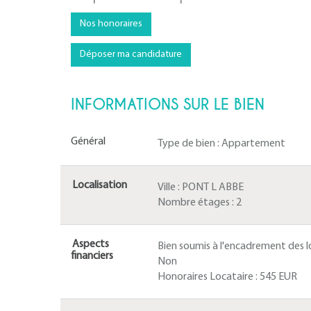
Nos honoraires
Déposer ma candidature
INFORMATIONS SUR LE BIEN
Général
Type de bien :
Appartement
Localisation
Ville :
PONT L ABBE
Nombre étages :
2
Aspects
Bien soumis à l'encadrement des lo
financiers
Non
Honoraires Locataire :
545 EUR