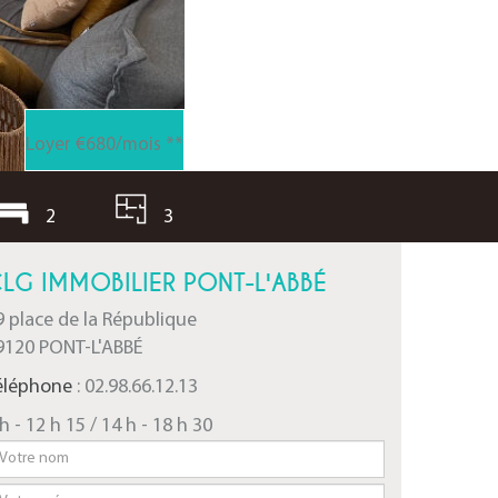
Loyer €680/mois
**
2
3
LG IMMOBILIER PONT-L'ABBÉ
9 place de la République
9120 PONT-L'ABBÉ
éléphone
: 02.98.66.12.13
h - 12 h 15 / 14 h - 18 h 30