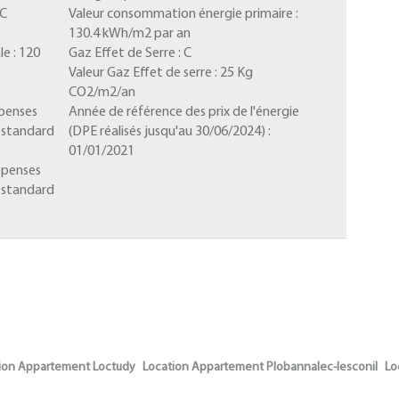
C
Valeur consommation énergie primaire :
130.4 kWh/m2 par an
le :
120
Gaz Effet de Serre :
C
Valeur Gaz Effet de serre :
25 Kg
CO2/m2/an
penses
Année de référence des prix de l'énergie
e standard
(DPE réalisés jusqu'au 30/06/2024) :
01/01/2021
épenses
e standard
ion Appartement Loctudy
Location Appartement Plobannalec-lesconil
Lo