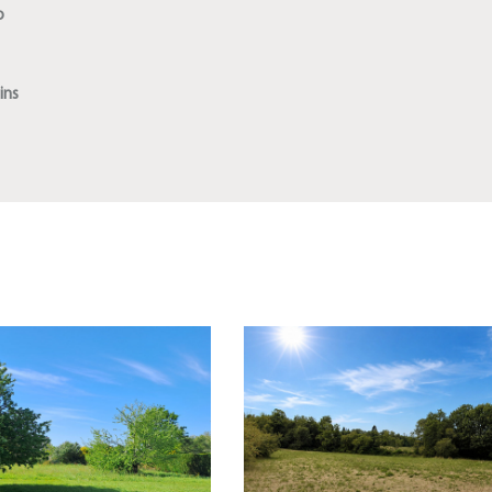
o
ins