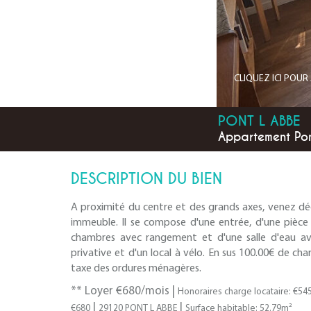
CLIQUEZ ICI POU
PONT L ABBE
Appartement Pon
DESCRIPTION DU BIEN
A proximité du centre et des grands axes, venez déc
immeuble. Il se compose d'une entrée, d'une pièc
chambres avec rangement et d'une salle d'eau av
privative et d'un local à vélo. En sus 100.00€ de cha
taxe des ordures ménagères.
**
Loyer €680/mois
|
Honoraires charge locataire: €54
|
|
€680
29120 PONT L ABBE
Surface habitable: 52.79m²