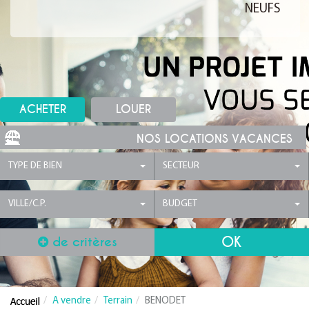
NEUFS
ACHETER
LOUER
NOS LOCATIONS VACANCES
TYPE DE BIEN
SECTEUR
VILLE/C.P.
BUDGET
de critères
A vendre
Terrain
BENODET