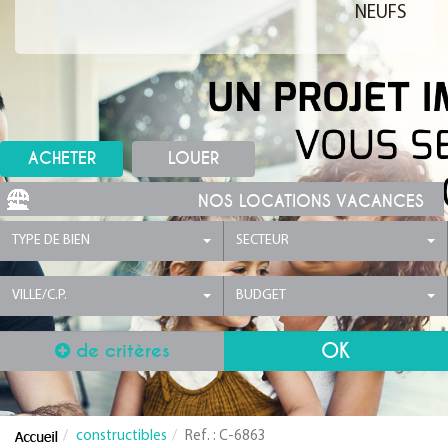
NEUFS
ACHETER
LOUER
NOS LOCATIONS VACANCES
TYPE DE BIEN
SECTEUR
VILLE/C.P.
BUDGET
de critères
constructibles
Ref. : C-6863