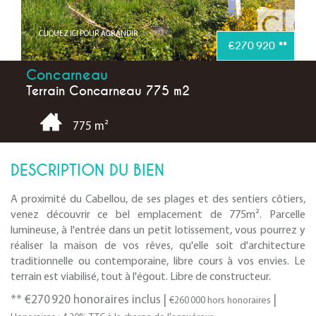
CLIQUEZ ICI POUR AGRANDIR
€270 920
**
Concarneau
Terrain Concarneau 775 m2
775 m²
DESCRIPTION DU BIEN
A proximité du Cabellou, de ses plages et des sentiers côtiers,
venez découvrir ce bel emplacement de 775m². Parcelle
lumineuse, à l'entrée dans un petit lotissement, vous pourrez y
réaliser la maison de vos rêves, qu'elle soit d'architecture
traditionnelle ou contemporaine, libre cours à vos envies. Le
terrain est viabilisé, tout à l'égout. Libre de constructeur.
** €270 920
honoraires inclus
|
|
€260 000
hors honoraires