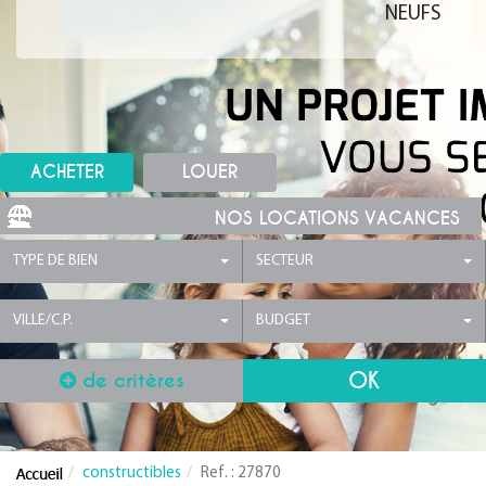
NEUFS
ACHETER
LOUER
NOS LOCATIONS VACANCES
TYPE DE BIEN
SECTEUR
VILLE/C.P.
BUDGET
de critères
constructibles
Ref. : 27870