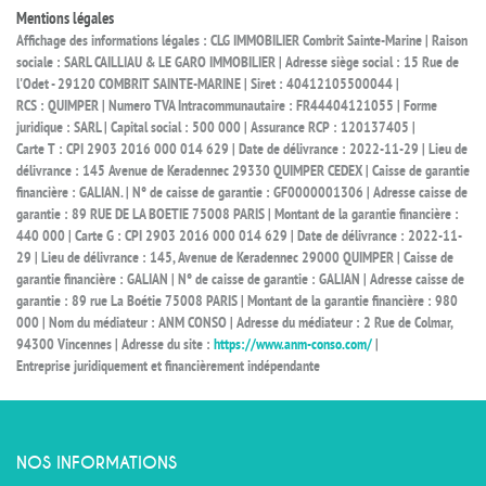
Mentions légales
Affichage des informations légales : CLG IMMOBILIER Combrit Sainte-Marine | Raison
sociale : SARL CAILLIAU & LE GARO IMMOBILIER | Adresse siège social : 15 Rue de
l'Odet - 29120 COMBRIT SAINTE-MARINE | Siret : 40412105500044 |
RCS : QUIMPER | Numero TVA Intracommunautaire : FR44404121055 | Forme
juridique : SARL | Capital social : 500 000 | Assurance RCP : 120137405 |
Carte T : CPI 2903 2016 000 014 629 | Date de délivrance : 2022-11-29 | Lieu de
délivrance : 145 Avenue de Keradennec 29330 QUIMPER CEDEX | Caisse de garantie
financière : GALIAN. | N° de caisse de garantie : GF0000001306 | Adresse caisse de
garantie : 89 RUE DE LA BOETIE 75008 PARIS | Montant de la garantie financière :
440 000 | Carte G : CPI 2903 2016 000 014 629 | Date de délivrance : 2022-11-
29 | Lieu de délivrance : 145, Avenue de Keradennec 29000 QUIMPER | Caisse de
garantie financière : GALIAN | N° de caisse de garantie : GALIAN | Adresse caisse de
garantie : 89 rue La Boétie 75008 PARIS | Montant de la garantie financière : 980
000 | Nom du médiateur : ANM CONSO | Adresse du médiateur : 2 Rue de Colmar,
94300 Vincennes | Adresse du site :
https://www.anm-conso.com/
|
Entreprise juridiquement et financièrement indépendante
NOS INFORMATIONS