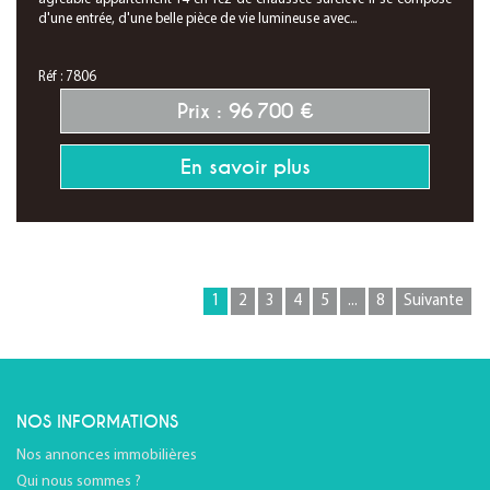
d'une entrée, d'une belle pièce de vie lumineuse avec...
Réf : 7806
Prix : 96 700 €
En savoir plus
1
2
3
4
5
...
8
Suivante
NOS INFORMATIONS
Nos annonces immobilières
Qui nous sommes ?