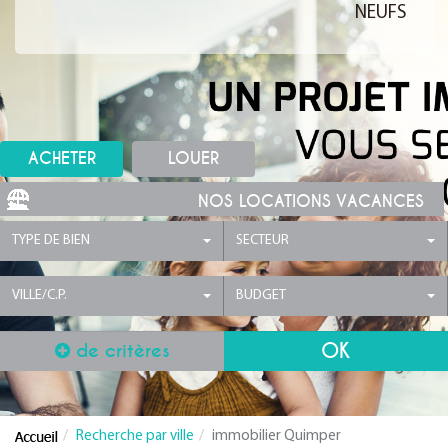
NEUFS
ACHETER
LOUER
NOS LOCATIONS VACANCES
TYPE DE BIEN
SECTEUR
VILLE/C.P.
BUDGET
de critères
Recherche par ville
immobilier Quimper