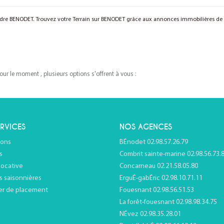
vendre BENODET. Trouvez votre Terrain sur BENODET grâce aux annonces immobilières d
r le moment , plusieurs options s'offrent à vous :
RVICES
NOS AGENCES
ions
BÉnodet 02.98.57.26.79
s
Combrit sainte-marine 02.98.56.73.
locative
Concarneau 02.21.58.05.80
s saisonnières
ErguÉ-gabÉric 02.98.10.71.11
er de placement
Fouesnant 02.98.56.51.53
La forêt-fouesnant 02.98.98.34.75
NÉvez 02.98.35.28.01