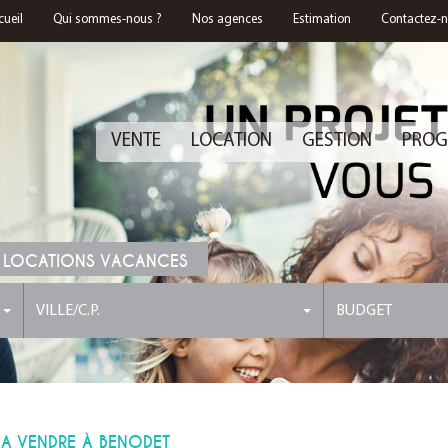
cueil
Qui sommes-nous ?
Nos agences
Estimation
Contactez-
VENTE
LOCATION
GESTION
PROG
 LOCATIONS VACANCES
VILLE/C.P.
BUDGET
N A VENDRE À BENODET