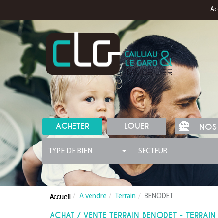
Ac
ACHETER
LOUER
NOS
TYPE DE BIEN
SECTEUR
A vendre
Terrain
BENODET
ACHAT / VENTE TERRAIN BENODET - TERRAI