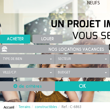
NEUFS
ACHETER
LOUER
NOS LOCATIONS VACANCES
TYPE DE BIEN
SECTEUR
VILLE/C.P.
BUDGET
de critères
Terrains
constructibles
Ref. : C-6863