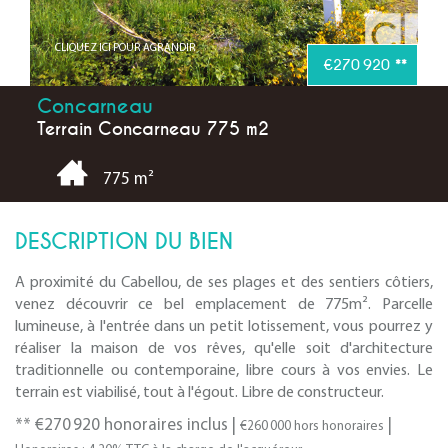
CLIQUEZ ICI POUR AGRANDIR
€270 920
**
Concarneau
Terrain Concarneau 775 m2
775 m²
DESCRIPTION DU BIEN
A proximité du Cabellou, de ses plages et des sentiers côtiers,
venez découvrir ce bel emplacement de 775m². Parcelle
lumineuse, à l'entrée dans un petit lotissement, vous pourrez y
réaliser la maison de vos rêves, qu'elle soit d'architecture
traditionnelle ou contemporaine, libre cours à vos envies. Le
terrain est viabilisé, tout à l'égout. Libre de constructeur.
** €270 920
honoraires inclus
|
|
€260 000
hors honoraires