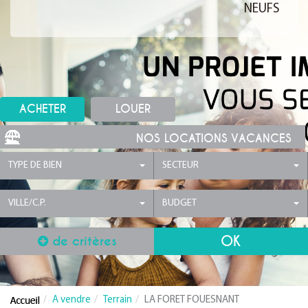
NEUFS
ACHETER
LOUER
NOS LOCATIONS VACANCES
TYPE DE BIEN
SECTEUR
VILLE/C.P.
BUDGET
de critères
A vendre
Terrain
LA FORET FOUESNANT