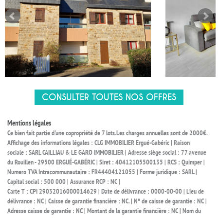
CONSULTER TOUTES NOS OFFRES
Mentions légales
Ce bien fait partie d'une copropriété de 7 lots.Les charges annuelles sont de 2000€.
Affichage des informations légales : CLG IMMOBILIER Ergué-Gabéric | Raison
sociale : SARL CAILLIAU & LE GARO IMMOBILIER | Adresse siège social : 77 avenue
du Rouillen - 29500 ERGUÉ-GABÉRIC | Siret : 40412105500135 | RCS : Quimper |
Numero TVA Intracommunautaire : FR44404121055 | Forme juridique : SARL |
Capital social : 500 000 | Assurance RCP : NC |
Carte T : CPI 29032016000014629 | Date de délivrance : 0000-00-00 | Lieu de
délivrance : NC | Caisse de garantie financière : NC. | N° de caisse de garantie : NC |
Adresse caisse de garantie : NC | Montant de la garantie financière : NC | Nom du