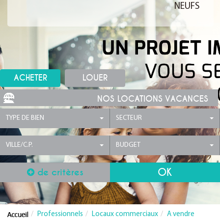
NEUFS
ACHETER
LOUER
NOS LOCATIONS VACANCES
TYPE DE BIEN
SECTEUR
VILLE/C.P.
BUDGET
de critères
Professionnels
Locaux commerciaux
A vendre