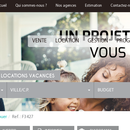
cueil
Qui sommes-nous ?
Nos agences
Estimation
Contactez-
VENTE
LOCATION
GESTION
PROG
 LOCATIONS VACANCES
VILLE/C.P.
BUDGET
ouer
Ref. : F3427