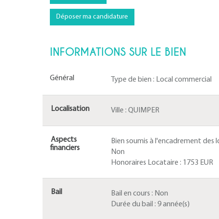
Déposer ma candidature
INFORMATIONS SUR LE BIEN
Général
Type de bien :
Local commercial
Localisation
Ville :
QUIMPER
Aspects
Bien soumis à l'encadrement des lo
financiers
Non
Honoraires Locataire :
1753 EUR
Bail
Bail en cours :
Non
Durée du bail :
9 année(s)