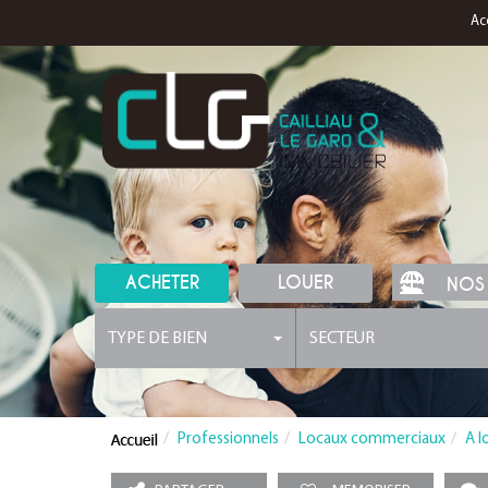
Ac
ACHETER
LOUER
NOS
TYPE DE BIEN
SECTEUR
Professionnels
Locaux commerciaux
A l