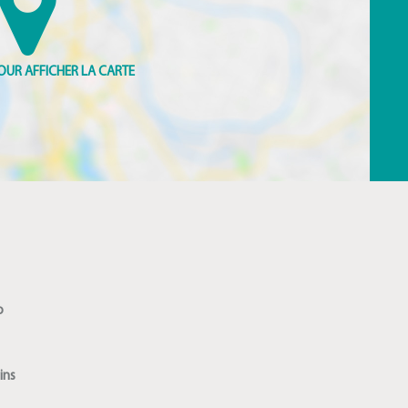
o
ins