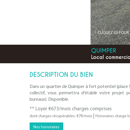
CLIQUEZ ICI POU
QUIMPER
Local commerci
DESCRIPTION DU BIEN
Dans un quartier de Quimper à fort potentiel (place 
collectif, vous permettra d'établir votre projet p
bureaux). Disponible.
**
Loyer €673/mois
charges comprises
|
dont charges récupérables: €78/mois
Honoraires charge lo
Nos honoraires