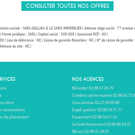
CONSULTER TOUTES NOS OFFRES
| Raison sociale : SARL CAILLIAU & LE GARO IMMOBILIER | Adresse siège social : 77 aven
rme juridique : SARL | Capital social : 500 000 | Assurance RCP : NC |
ieu de délivrance : NC | Caisse de garantie financière : NC. | N° de caisse de garantie : 
Adresse du site : NC |
RVICES
NOS AGENCES
ions
BÉnodet 02.98.57.26.79
s
Combrit sainte-marine 02.98.56.73.
locative
Concarneau 02.21.58.05.80
s saisonnières
ErguÉ-gabÉric 02.98.10.71.11
er de placement
Fouesnant 02.98.56.51.53
La forêt-fouesnant 02.98.98.34.75
NÉvez 02.98.35.28.01