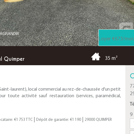
R AGRANDIR
Loyer €673/moi
al Quimper
35 m²
C
7
Saint-laurent), local commercial au rez-de-chaussée d'un petit
2
our toute activité sauf restauration (services, paramédical,
T
9 
|
|
cataire: €1 753 TTC
Dépôt de garantie: €1 190
29000 QUIMPER