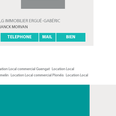
LG IMMOBILIER ERGUÉ-GABÉRIC
RANCK MORVAN
TELEPHONE
MAIL
BIEN
ation Local commercial Guengat
Location Local
omelin
Location Local commercial Plonéis
Location Local