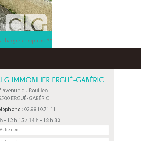
s
charges comprises **
LG IMMOBILIER ERGUÉ-GABÉRIC
7 avenue du Rouillen
9500 ERGUÉ-GABÉRIC
éléphone
: 02.98.10.71.11
h - 12 h 15 / 14 h - 18 h 30