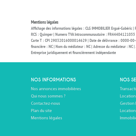
Mentions légales
Affichage des informations légales : CLG IMMOBILIER Ergué-Gabéric 
RCS : Quimper | Numero TVA Intracommunautaire : FR44404121055 | Fo
Carte T : CPI 29032016000014629 | Date de délivrance : 0000-00-00 | L
financière : NC | Nom du médiateur : NC | Adresse du médiateur : NC | 
Entreprise juridiquement et financièrement indépendante
NOS INFORMATIONS
NOS SE
Nos annonces immobilières
Transact
Qui nous sommes ?
Location
Contactez-nous
Gestion 
Plan du site
Location
Mentions légales
Immobili